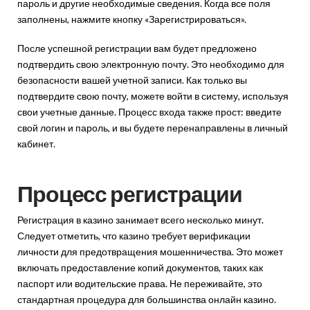
пароль и другие необходимые сведения. Когда все поля
заполнены, нажмите кнопку «Зарегистрироваться».
После успешной регистрации вам будет предложено
подтвердить свою электронную почту. Это необходимо для
безопасности вашей учетной записи. Как только вы
подтвердите свою почту, можете войти в систему, используя
свои учетные данные. Процесс входа также прост: введите
свой логин и пароль, и вы будете перенаправлены в личный
кабинет.
Процесс регистрации
Регистрация в казино занимает всего несколько минут.
Следует отметить, что казино требует верификации
личности для предотвращения мошенничества. Это может
включать предоставление копий документов, таких как
паспорт или водительские права. Не переживайте, это
стандартная процедура для большинства онлайн казино.