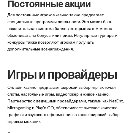
Постоянные акции
Для постоянных игроков казино также предлагает
специальные программы лояльности. Это может быть
накопительная система баллов, которые затем можно
обменивать на бонусы или призы. Регулярные турниры и
конкурсы также позволяют игрокам получать
дополнительные вознаграждения.
Игры и провайдеры
Онлайн казино предлагает широкий выбор игр, включая
слоты, настольные игры, видеопокер и живое казино.
Партнерство с ведущими провайдерами, такими как NetEnt,
Microgaming и Play’n GO, обеспечивает высокое качество
графики и звукового оформления, а также широкий выбор
игровых механик.