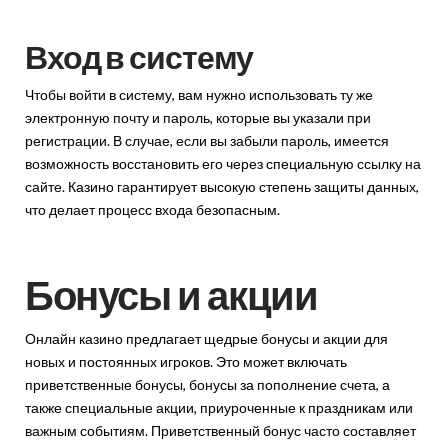
Вход в систему
Чтобы войти в систему, вам нужно использовать ту же
электронную почту и пароль, которые вы указали при
регистрации. В случае, если вы забыли пароль, имеется
возможность восстановить его через специальную ссылку на
сайте. Казино гарантирует высокую степень защиты данных,
что делает процесс входа безопасным.
Бонусы и акции
Онлайн казино предлагает щедрые бонусы и акции для
новых и постоянных игроков. Это может включать
приветственные бонусы, бонусы за пополнение счета, а
также специальные акции, приуроченные к праздникам или
важным событиям. Приветственный бонус часто составляет