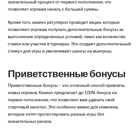
значительный процент от первого пополнения, что
позволяет игрокам начать с большей суммы.
Кроме того, казино регулярно проводит акции, которые
позволяют игрокам получать дополнительные бонусы за
выполнение определенных условий, таких как количество
ставок или участие в турнирах. Это создает дополнительный
стимул для игры и увеличивает шансы на выигрыш.
Приветственные бонусы
Приветственные бонусы – это отличный способ привлечь
новых игроков. Казино предлагает до 100% бонуса на
первое пополнение, что позволяет вам удвоить свой
стартовый капитал. Это особенно важно для новичков,
которые хотят протестировать разные игры без
значительных рисков.