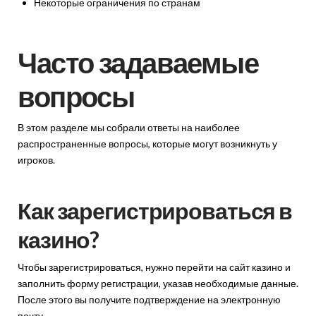
Некоторые ограничения по странам
Часто задаваемые
вопросы
В этом разделе мы собрали ответы на наиболее
распространенные вопросы, которые могут возникнуть у
игроков.
Как зарегистрироваться в
казино?
Чтобы зарегистрироваться, нужно перейти на сайт казино и
заполнить форму регистрации, указав необходимые данные.
После этого вы получите подтверждение на электронную
почту.