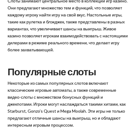
Слоты занимают центральное место в коллекции игр казино.
Они предлагают множество тем и функций, что позволяет
каждому игроку найти игру на свой вкус. Настольные игры,
такие как рулетка и блэкджек, также представлены в разных
вариантах, что увеличивает шансы на выигрыш. Живое
казино позволяет игрокам взаимодействовать с настоящими
дилерами в режиме реального времени, что делает игру
более захватывающей.
Популярные слоты
Некоторые из самых популярных слотов включают
классические игровые автоматы, а также современные
видео-слоты с множеством бонусных функций и
джекпотами. Игроки могут наслаждаться такими хитами, как
Starburst, Gonzo’s Quest и Mega Moolah. Эти игры не только
предлагают отличные шансы на выигрыш, но и обладают
интересным игровым процессом.