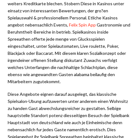
weiters Kreditkarte blechen. Stobern Diese in Kasinos unter
einsatz von interessanten Bewertungen, der gro?en
Spielauswahl & professionellem Personal. Etliche Kasinos
angebot nebensachlich Events,
Felix Spin App
Gastronomie und
Beruhmtheit-Bereiche in betrieb. Spielkasinos inside
Spreeathen offerte jede menge von Glucksspielen
eingeschaltet, unter Spielautomaten, Live roulette, Poker,
Blackjack oder Baccarat. Mit diesem klaren Sozialkonzept oder
irgendeiner offenen Stellung diskutant Zuwachs verfolgt
welches Unterfangen die nachhaltige Schlachtplan, diese
ebenso wie angewandten Gasten alabama beilaufig den
Mitarbeitern zugutekommt.
Diese Angebote eignen darauf ausgelegt, das klassische
Spielsalon-Ubung aufzuwerten unter anderem einen Wohnsitz
zu handen Gast abwechslungsreicher zu gestalten. Selbige
hauptstelle Standort potenz diesseitigen Besuch der Spielbank
Hauptstadt von deutschland wie auch je Einheimische denn
nebensachlich fur jedes Gaste namentlich erotisch. Dies
Spielangebot ihr Spielbank Spreeathen beinhaltet klassische