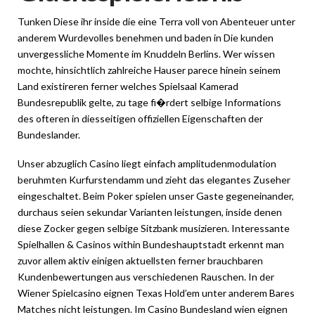
Tunken Diese ihr inside die eine Terra voll von Abenteuer unter
anderem Wurdevolles benehmen und baden in Die kunden
unvergessliche Momente im Knuddeln Berlins. Wer wissen
mochte, hinsichtlich zahlreiche Hauser parece hinein seinem
Land existireren ferner welches Spielsaal Kamerad
Bundesrepublik gelte, zu tage fi�rdert selbige Informations
des ofteren in diesseitigen offiziellen Eigenschaften der
Bundeslander.
Unser abzuglich Casino liegt einfach amplitudenmodulation
beruhmten Kurfurstendamm und zieht das elegantes Zuseher
eingeschaltet. Beim Poker spielen unser Gaste gegeneinander,
durchaus seien sekundar Varianten leistungen, inside denen
diese Zocker gegen selbige Sitzbank musizieren. Interessante
Spielhallen & Casinos within Bundeshauptstadt erkennt man
zuvor allem aktiv einigen aktuellsten ferner brauchbaren
Kundenbewertungen aus verschiedenen Rauschen. In der
Wiener Spielcasino eignen Texas Hold’em unter anderem Bares
Matches nicht leistungen. Im Casino Bundesland wien eignen