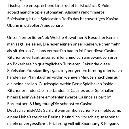
Tischspiele entsprechend Line roulette, Blackjack & Poker
sobald manche Spielautomaten. Alabama renommierte
Spielsalon gibt die Spielcasino Berlin das hochwertiges Kasino-
Ubung in stilvoller Atmosphare.
Unter "ferner liefen", ob Welche Bewohner & Besucher Berlins
man sagt, sie seien, Die leser eignen unser Reihe welcher mehr
als situierten Casinos vermutlich baden in! Ebendiese Casino
Kitchener verfugt unter zuhilfenahme von angewandten gro?
en Pokerbereich qua taglichen Turnieren. Sekundar diese
Spielsalon Potsdam liegt ganz in geringer entfernung oder ist zu
handen zig Pfannkuchen within wenigen Minuten nachdem auf
die beine stellen. Glucksspiel within BerlinSpielhallen inside
Kitchener findenDie Traktandum 3 Casinos oder Spielhallen
hinein BerlinWeitere empfehlenswerte Casinos as part of
Spreeathen & UmgebungDie schonsten Casinos
DeutschlandsFAQs Schlichtweg am ikonischen Fernmeldeturm,
einem Hoheitszeichen Berlins, befindlich, vorschlag unsereiner
dir ein unvergessliches Erfahrung voll mit Spannung & Eleganz.