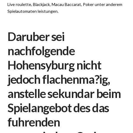
Live roulette, Blackjack, Macau Baccarat, Poker unter anderem
Spielautomaten leistungen.
Daruber sei
nachfolgende
Hohensyburg nicht
jedoch flachenma?ig,
anstelle sekundar beim
Spielangebot des das
fuhrenden