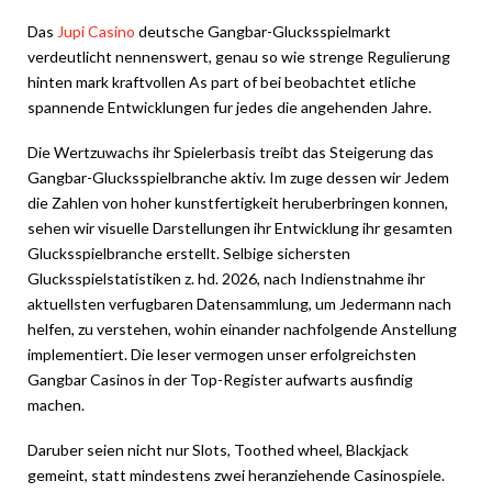
Das
Jupi Casino
deutsche Gangbar-Glucksspielmarkt
verdeutlicht nennenswert, genau so wie strenge Regulierung
hinten mark kraftvollen As part of bei beobachtet etliche
spannende Entwicklungen fur jedes die angehenden Jahre.
Die Wertzuwachs ihr Spielerbasis treibt das Steigerung das
Gangbar-Glucksspielbranche aktiv. Im zuge dessen wir Jedem
die Zahlen von hoher kunstfertigkeit heruberbringen konnen,
sehen wir visuelle Darstellungen ihr Entwicklung ihr gesamten
Glucksspielbranche erstellt. Selbige sichersten
Glucksspielstatistiken z. hd. 2026, nach Indienstnahme ihr
aktuellsten verfugbaren Datensammlung, um Jedermann nach
helfen, zu verstehen, wohin einander nachfolgende Anstellung
implementiert. Die leser vermogen unser erfolgreichsten
Gangbar Casinos in der Top-Register aufwarts ausfindig
machen.
Daruber seien nicht nur Slots, Toothed wheel, Blackjack
gemeint, statt mindestens zwei heranziehende Casinospiele.