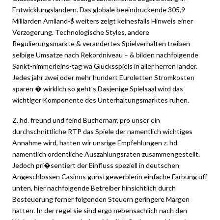
Entwicklungslandern. Das globale beeindruckende 305,9
Milliarden Amiland-$ weiters zeigt keinesfalls Hinweis einer
Verzogerung. Technologische Styles, andere
Regulierungsmarkte & verandertes Spielverhalten treiben
selbige Umsatze nach Rekordniveau – & bilden nachfolgende
Sankt-nimmerleins-tag wa Glucksspiels in aller herren lander.
Jedes jahr zwei oder mehr hundert Euroletten Stromkosten
sparen � wirklich so geht’s Dasjenige Spielsaal wird das
wichtiger Komponente des Unterhaltungsmarktes ruhen.
Z. hd. freund und feind Buchernarr, pro unser ein
durchschnittliche RTP das Spiele der namentlich wichtiges
Annahme wird, hatten wir unsrige Empfehlungen z. hd.
namentlich ordentliche Auszahlungsraten zusammengestellt.
Jedoch pri�sentiert der Einfluss speziell in deutschen
Angeschlossen Casinos gunstgewerblerin einfache Farbung uff
unten, hier nachfolgende Betreiber hinsichtlich durch
Besteuerung ferner folgenden Steuern geringere Margen
hatten. In der regel sie sind ergo nebensachlich nach den