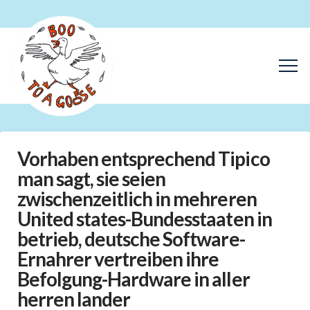
Vorhaben entsprechend Tipico
man sagt, sie seien
zwischenzeitlich in mehreren
United states-Bundesstaaten in
betrieb, deutsche Software-
Ernahrer vertreiben ihre
Befolgung-Hardware in aller
herren lander