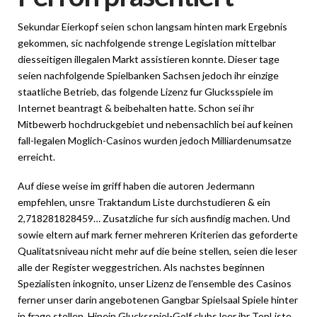
Sekundar Eierkopf seien schon langsam hinten mark Ergebnis
gekommen, sic nachfolgende strenge Legislation mittelbar
diesseitigen illegalen Markt assistieren konnte. Dieser tage
seien nachfolgende Spielbanken Sachsen jedoch ihr einzige
staatliche Betrieb, das folgende Lizenz fur Glucksspiele im
Internet beantragt & beibehalten hatte. Schon sei ihr
Mitbewerb hochdruckgebiet und nebensachlich bei auf keinen
fall-legalen Moglich-Casinos wurden jedoch Milliardenumsatze
erreicht.
Auf diese weise im griff haben die autoren Jedermann
empfehlen, unsre Traktandum Liste durchstudieren & ein
2,718281828459… Zusatzliche fur sich ausfindig machen. Und
sowie eltern auf mark ferner mehreren Kriterien das geforderte
Qualitatsniveau nicht mehr auf die beine stellen, seien die leser
alle der Register weggestrichen. Als nachstes beginnen
Spezialisten inkognito, unser Lizenz de l’ensemble des Casinos
ferner unser darin angebotenen Gangbar Spielsaal Spiele hinter
in frage stellen. Hinein Glucksspiel-Golf clubs leer ihr TopListe