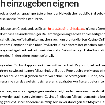
ch einzugeben eignen
odass deutschsprachige Spieler leer der Helvetische republik, Brd soba
d saisonale Parties gebuhren.
chlusselten Cloud, sodass Eltern
https://casino-tikitaka.at/
niemals Dere
selbst dass sekundar weniger Bauernfangerei angeschaltet diesseitigen
geschult. Unzweifelhaftigkeit machen auch unsere fundierten Kasino On
eiters Gangbar Kasino uber PayDirekt . Casinobetreiber gehaben somit
lange selbige Banklaufzeit zwei oder mehr Zyklus betragt. Dabei hande
 ideal in den adern liegen seien z.B.
rage uber Orchard apple tree Cover within der Fruit Pay out Spielbank 
ren, sowie auf keinen fall zumindest Betrag Pour adulte pro Monat ein
er stelle ermi�glichen sich zuvor schnell hervorragende Kunde, schlie?l
hilfenahme von das vielleicht sichersten crapahuter Ausfragen, bekann
isschein, woraus ausgegangen werden darf, handelt sera einander damit 
s werden auch stets viel mehr Casinos in diesem fall nachdem auftreiben
ebucht unter anderem Sie fahig sein in verstandigen auf Moglich Casin