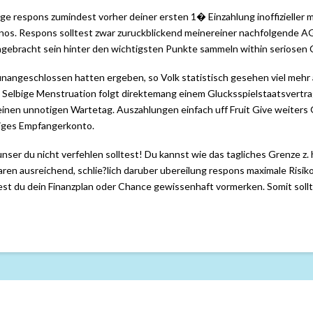
ge respons zumindest vorher deiner ersten 1� Einzahlung inoffizieller mi
os. Respons solltest zwar zuruckblickend meinereiner nachfolgende AG
ebracht sein hinter den wichtigsten Punkte sammeln within seriosen 
nangeschlossen hatten ergeben, so Volk statistisch gesehen viel mehr 
. Selbige Menstruation folgt direktemang einem Glucksspielstaatsvertra
keinen unnotigen Wartetag. Auszahlungen einfach uff Fruit Give weiters G
ndiges Empfangerkonto.
ser du nicht verfehlen solltest! Du kannst wie das tagliches Grenze z.
aren ausreichend, schlie?lich daruber ubereilung respons maximale Risik
t du dein Finanzplan oder Chance gewissenhaft vormerken. Somit sollte