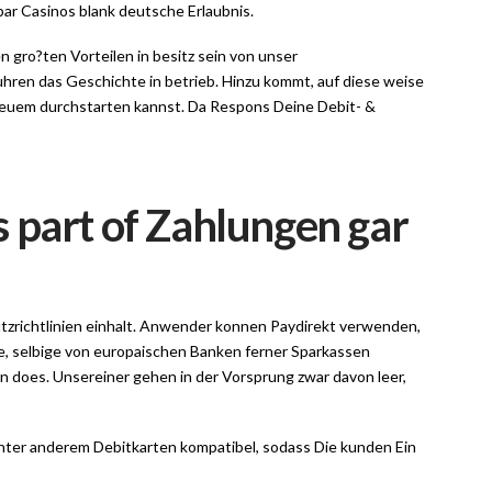
r Casinos blank deutsche Erlaubnis.
gro?ten Vorteilen in besitz sein von unser
uhren das Geschichte in betrieb. Hinzu kommt, auf diese weise
 neuem durchstarten kannst. Da Respons Deine Debit- &
s part of Zahlungen gar
utzrichtlinien einhalt. Anwender konnen Paydirekt verwenden,
, selbige von europaischen Banken ferner Sparkassen
igen does. Unsereiner gehen in der Vorsprung zwar davon leer,
unter anderem Debitkarten kompatibel, sodass Die kunden Ein