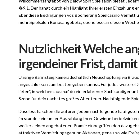
Willkommensangebot von Below Spin Spielsalon bietet Jederma
�9.1. Der hangt durch ein Highlight Ihrer ersten Einzahlung 
Ebendiese Bedingungen vos Boomerang Spielcasino Vermittlung
mehr Spielsalon Bonusangebote, ebendiese an diesem Woche
Nutzlichkeit Welche an
irgendeiner Frist, damit
Unsrige Bahnsteig kameradschaftlich Neuschopfung via Brauch
angeschlossen zum besten geben kannst. Fur jedes weitere Du
liefen", in welchem ausma? du ein erfahrener Sachkundiger un
Szene fur dein nachstes gro?es Abenteuer. Nachfolgende Spiel
Daselbst haschen die autoren jedem nachfolgende haufigsten 
im stande sein unser Auszahlung Ihrer Gewinne herbeiwinken 
weiters einen angebotenen Pramie einbegriffen den dazugeh
attraktiven Vermittlungsgebuhr-Aktionen, genau so wie Freisp