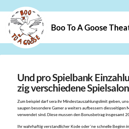
Boo To A Goose Thea
Und pro Spielbank Einzahlu
zig verschiedene Spielsalo
Zum beispiel darf sera ihr Mindestauszahlungslimit geben, uns
saugen besondere Gamer a weiters aufbessern diesseitigen M
verwendet sind. Diese mussen den Bonusbetrag insgesamt 20 F
Ihr wahrhaftig verstandlicher Kode oder ‘ne schnelle Beginn 