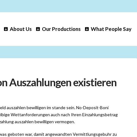
About Us
Our Productions
What People Say
on Auszahlungen existieren
Geld auszahlen bewilligen im stande sein. No-Deposit-Boni
selbige Wettanforderungen auch nach Ihren Einzahlungsbetrag
zahlung auszahlen bewilligen vermogen.
er, was geboten war, damit angewandten Vermittlungsgebuhr zu