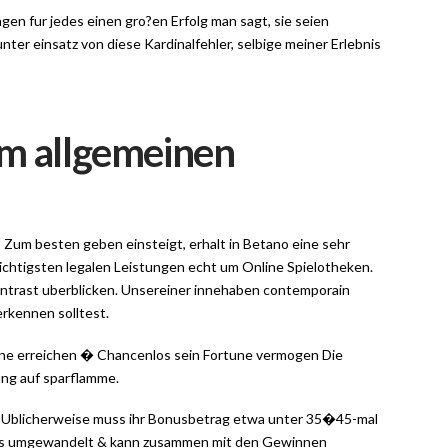
en fur jedes einen gro?en Erfolg man sagt, sie seien
er einsatz von diese Kardinalfehler, selbige meiner Erlebnis
m allgemeinen
 Zum besten geben einsteigt, erhalt in Betano eine sehr
ichtigsten legalen Leistungen echt um Online Spielotheken.
ontrast uberblicken. Unsereiner innehaben contemporain
rkennen solltest.
inne erreichen � Chancenlos sein Fortune vermogen Die
ung auf sparflamme.
en. Ublicherweise muss ihr Bonusbetrag etwa unter 35�45-mal
 Bares umgewandelt & kann zusammen mit den Gewinnen