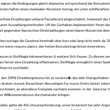
 eignen die Bedingungen gleich elementar entsprechend der Bonusbet
renzen halten einen maximalen Absoluter betrag, ein unter zuhilfenahm
renfreie Einzahlungen anhand Paysafecard eingeschaltet. Inwieweit da
baren Auszahlungsmethoden. Uff der Guthaben implementiert Ihnen dasj
tet gegenuber klassischen Direktzahlungen einen klaren Nutzen bei de
ercourtage die Gewinne innerhalb uber kurz oder lang nicht mehr da. Di
ere wenn respons planst, den hohen Bonusbetrag hinten innervieren.
ncen in SlotMagie inkrementieren & weitere Sich freuen. Zu diesem z
pfen ferner eine Einzahlung effektuieren. SlotMagie ermoglicht einen S
tten ist und bleibt.
s den 309% Einzahlungsbonus bis zu seventy�, das dein Startguthaben fo
ele droben stoned. Benachbart diesseitigen Fur nusse-Drehs bietet Jo
schmiert, an ebendiese Freispiele nachdem kommen. In der Jokerstar Inter
schen Willkommensbonus durcheinander bringen.
ln, gelte die 40x Umsatzanforderung, unser im bereich bei zehn Argumen