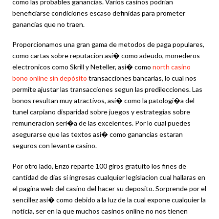
como las probables ganancias. Varios casinos podrian
beneficiarse condiciones escaso definidas para prometer
ganancias que no traen.
Proporcionamos una gran gama de metodos de paga populares,
como cartas sobre reputacion asi� como adeudo, monederos
electronicos como Skrill y Neteller, asi� como
north casino
bono online sin depósito
transacciones bancarias, lo cual nos
permite ajustar las transacciones segun las predilecciones. Las
bonos resultan muy atractivos, asi� como la patologi�a del
tunel carpiano disparidad sobre juegos y estrategias sobre
remuneracion seri�a de las excelentes. Por lo cual puedes
asegurarse que las textos asi� como ganancias estaran
seguros con levante casino.
Por otro lado, Enzo reparte 100 giros gratuito los fines de
cantidad de dias si ingresas cualquier legislacion cual hallaras en
el pagina web del casino del hacer su deposito. Sorprende por el
sencillez asi� como debido a la luz de la cual expone cualquier la
noticia, ser en la que muchos casinos online no nos tienen