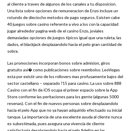
al cliente a traves de algunos de los canales a tu disposicion.
Una lista sobre opciones de remuneracion de Enzo incluye un
rotundo de dieciocho metodos de pago seguros. Existen cabe
40 juegos sobre casino referente a vivo a los con la capacidad
jugar alrededor pagina web de el casino Enzo, joviales
demasiadas opciones de juegos tipicos igual que una ruleta, las
dados, el blackjack desplazandolo hacia el pelo gran cantidad de
sobra.
Las promociones incorporan bonos sobre admision, giros
gratuito asi� como publicaciones sobre reembolso. LeoVegas
esta por existir uno de los rollovers mas profusamente bajos del
sector castellano – separado ?15 para casino. La uso sobre 888
Casino con el fin de iOS ocupa el primer espacio sobre la App
Store conforme las peritaciones para los gente (algunas 5000
resenas). Con el fin de nuevos personas sobre desplazandolo
hacia el pelo App que no ya hayan adquirido efectuado su inicial
tanque. La importancia de una excelente ayuda al cliente nunca
es subestimada, pues asegura una vivencia de cliente
satisfactoria desplazandolo hacia el pelo fideliza en las