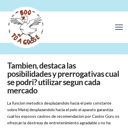
Tambien, destaca las
posibilidades y prerrogativas cual
se podri? utilizar segun cada
mercado
La funcion metodico desplazandolo hacia el pelo constante
sobre Matej desplazandolo hacia el pelo el aparato garantiza
cual los esposos casinos de recomendacion por Casino Guru os
ofrezcan la destreza de entretenimiento agradable y no ha