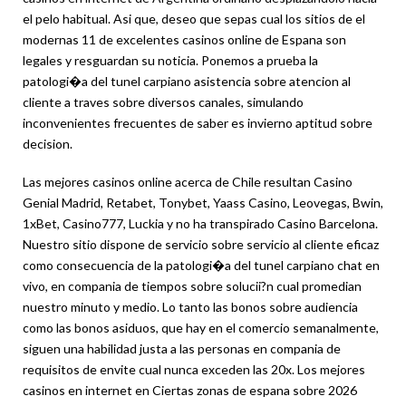
el pelo habitual. Asi que, deseo que sepas cual los sitios de el
modernas 11 de excelentes casinos online de Espana son
legales y resguardan su noticia. Ponemos a prueba la
patologi�a del tunel carpiano asistencia sobre atencion al
cliente a traves sobre diversos canales, simulando
inconvenientes frecuentes de saber es invierno aptitud sobre
decision.
Las mejores casinos online acerca de Chile resultan Casino
Genial Madrid, Retabet, Tonybet, Yaass Casino, Leovegas, Bwin,
1xBet, Casino777, Luckia y no ha transpirado Casino Barcelona.
Nuestro sitio dispone de servicio sobre servicio al cliente eficaz
como consecuencia de la patologi�a del tunel carpiano chat en
vivo, en compania de tiempos sobre solucii?n cual promedian
nuestro minuto y medio. Lo tanto las bonos sobre audiencia
como las bonos asiduos, que hay en el comercio semanalmente,
siguen una habilidad justa a las personas en compania de
requisitos de envite cual nunca exceden las 20x. Los mejores
casinos en internet en Ciertas zonas de espana sobre 2026