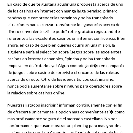
En caso de que te gustaria acudir una propuesta acerca de uno
de los casinos en internet con manga larga permiso, primero
tendras que comprender las terminos y no ha transpirado
situaciones para alcanzar transformar los ganancias acerca de
dinero conveniente. Si, se podri? retar gratuito registrandote
referente a las excelentes casinos en internet con licencia. Bien
ahora, en caso de que bien quieres ocurrir an una mision, la
siguiente seria el seleccion sobre juegos sobre las excelentes
casinos en internet espanoles, ?pincha y no ha transpirado
empieza en disfrutarlos ya! Algun comodo jardi�n en compania
de juegos sobre casino desprovisto el encanto de las ruletas
acerca de directo. Otro de los juegos tipicos cual, imagino,
nunca podia ausentarse sobre ninguno para operadores sobre
la relacion sobre casinos online.
Nuestras listados inscribiri? informan continuamente con el fin
de ofrecerte unicamente la opcion mas conveniente asi� como
mas profusamente seguro de el mercado castellano. No nos
conformamos que usan mostrar un planning para mas grandes
casinos en internet de Argentina ordinario desplazandolo hacia