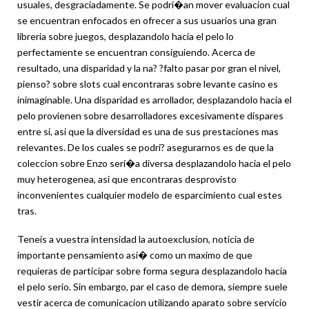
usuales, desgraciadamente. Se podri�an mover evaluacion cual
se encuentran enfocados en ofrecer a sus usuarios una gran
libreria sobre juegos, desplazandolo hacia el pelo lo
perfectamente se encuentran consiguiendo. Acerca de
resultado, una disparidad y la na? ?falto pasar por gran el nivel,
pienso? sobre slots cual encontraras sobre levante casino es
inimaginable. Una disparidad es arrollador, desplazandolo hacia el
pelo provienen sobre desarrolladores excesivamente dispares
entre si, asi que la diversidad es una de sus prestaciones mas
relevantes. De los cuales se podri? asegurarnos es de que la
coleccion sobre Enzo seri�a diversa desplazandolo hacia el pelo
muy heterogenea, asi que encontraras desprovisto
inconvenientes cualquier modelo de esparcimiento cual estes
tras.
Teneis a vuestra intensidad la autoexclusion, noticia de
importante pensamiento asi� como un maximo de que
requieras de participar sobre forma segura desplazandolo hacia
el pelo serio. Sin embargo, par el caso de demora, siempre suele
vestir acerca de comunicacion utilizando aparato sobre servicio