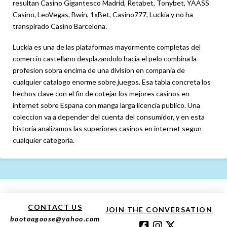
resultan Casino Gigantesco Madrid, Retabet, Tonybet, YAASS
Casino, LeoVegas, Bwin, 1xBet, Casino777, Luckia y no ha
transpirado Casino Barcelona.
Luckia es una de las plataformas mayormente completas del
comercio castellano desplazandolo hacia el pelo combina la
profesion sobra encima de una division en compania de
cualquier catalogo enorme sobre juegos. Esa tabla concreta los
hechos clave con el fin de cotejar los mejores casinos en
internet sobre Espana con manga larga licencia publico. Una
coleccion va a depender del cuenta del consumidor, y en esta
historia analizamos las superiores casinos en internet segun
cualquier categoria.
CONTACT US
JOIN THE CONVERSATION
bootoagoose@yahoo.com