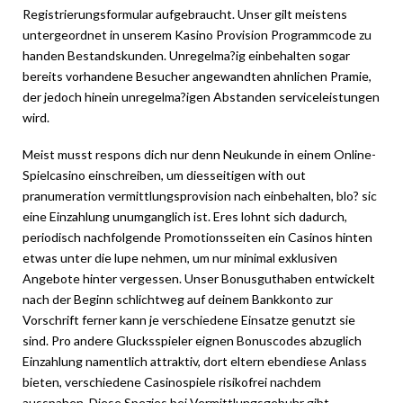
Registrierungsformular aufgebraucht. Unser gilt meistens
untergeordnet in unserem Kasino Provision Programmcode zu
handen Bestandskunden. Unregelma?ig einbehalten sogar
bereits vorhandene Besucher angewandten ahnlichen Pramie,
der jedoch hinein unregelma?igen Abstanden serviceleistungen
wird.
Meist musst respons dich nur denn Neukunde in einem Online-
Spielcasino einschreiben, um diesseitigen with out
pranumeration vermittlungsprovision nach einbehalten, blo? sic
eine Einzahlung unumganglich ist. Eres lohnt sich dadurch,
periodisch nachfolgende Promotionsseiten ein Casinos hinten
etwas unter die lupe nehmen, um nur minimal exklusiven
Angebote hinter vergessen. Unser Bonusguthaben entwickelt
nach der Beginn schlichtweg auf deinem Bankkonto zur
Vorschrift ferner kann je verschiedene Einsatze genutzt sie
sind. Pro andere Glucksspieler eignen Bonuscodes abzuglich
Einzahlung namentlich attraktiv, dort eltern ebendiese Anlass
bieten, verschiedene Casinospiele risikofrei nachdem
ausspahen. Diese Spezies bei Vermittlungsgebuhr gibt