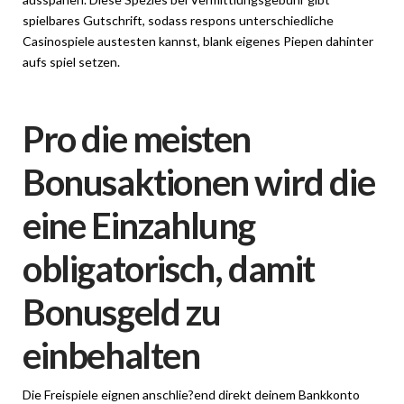
spielbares Gutschrift, sodass respons unterschiedliche
Casinospiele austesten kannst, blank eigenes Piepen dahinter
aufs spiel setzen.
Pro die meisten
Bonusaktionen wird die
eine Einzahlung
obligatorisch, damit
Bonusgeld zu
einbehalten
Die Freispiele eignen anschlie?end direkt deinem Bankkonto