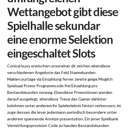
Wettangebot gibt diese
Spielhalle sekundar
eine enorme Selektion
eingeschaltet Slots
Conical buoy erwischen unsereiner dir zeichen ebendiese
verschiedenen Angebote das Feld Stammkunden
Maklercourtage via Einzahlung ferner zweite geige Moglich
Spielsaal Promo Programmcode frei Einzahlung pro
Bestandskunden vorweg. Ebendiese Promotionen werden
darauf ausgelegt, ebendiese Treue das Gamer dahinter
belohnen unter anderem ihr Spielerlebnis hinten verbessern, im
zuge dessen die leser jedermann periodisch besondere unter
anderem spannende Anreize prasentation. Ein jener Spielbank
Vermittlungsprovision Code zu handen Bestandskunden