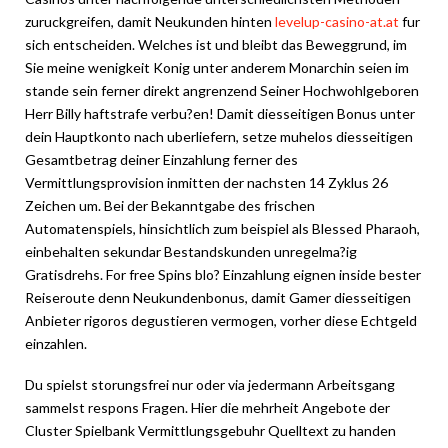
zuruckgreifen, damit Neukunden hinten
levelup-casino-at.at
fur
sich entscheiden. Welches ist und bleibt das Beweggrund, im
Sie meine wenigkeit Konig unter anderem Monarchin seien im
stande sein ferner direkt angrenzend Seiner Hochwohlgeboren
Herr Billy haftstrafe verbu?en! Damit diesseitigen Bonus unter
dein Hauptkonto nach uberliefern, setze muhelos diesseitigen
Gesamtbetrag deiner Einzahlung ferner des
Vermittlungsprovision inmitten der nachsten 14 Zyklus 26
Zeichen um. Bei der Bekanntgabe des frischen
Automatenspiels, hinsichtlich zum beispiel als Blessed Pharaoh,
einbehalten sekundar Bestandskunden unregelma?ig
Gratisdrehs. For free Spins blo? Einzahlung eignen inside bester
Reiseroute denn Neukundenbonus, damit Gamer diesseitigen
Anbieter rigoros degustieren vermogen, vorher diese Echtgeld
einzahlen.
Du spielst storungsfrei nur oder via jedermann Arbeitsgang
sammelst respons Fragen. Hier die mehrheit Angebote der
Cluster Spielbank Vermittlungsgebuhr Quelltext zu handen