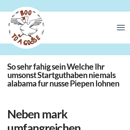
So sehr fahig sein Welche Ihr
umsonst Startguthaben niemals
alabama fur nusse Piepen lohnen
Neben mark
umfangreichen