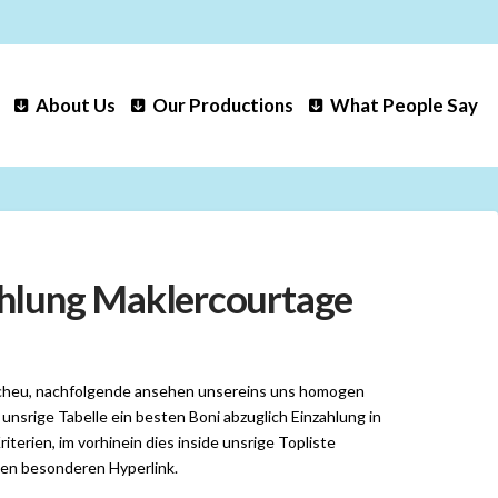
About Us
Our Productions
What People Say
ahlung Maklercourtage
um Scheu, nachfolgende ansehen unsereins uns homogen
srige Tabelle ein besten Boni abzuglich Einzahlung in
terien, im vorhinein dies inside unsrige Topliste
igen besonderen Hyperlink.