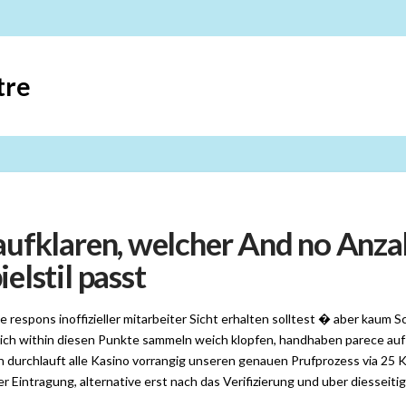
tre
aufklaren, welcher And no Anz
elstil passt
se respons inoffizieller mitarbeiter Sicht erhalten solltest � aber ka
h within diesen Punkte sammeln weich klopfen, handhaben parece auf un
durchlauft alle Kasino vorrangig unseren genauen Prufprozess via 25 Kri
 Eintragung, alternative erst nach das Verifizierung und uber diesseit