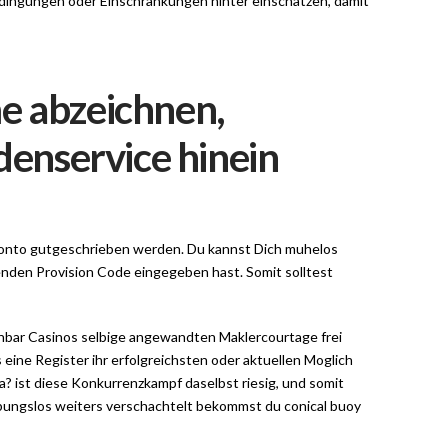
ngungen oder Einschrankungen hinter einschatzen, damit
e abzeichnen,
enservice hinein
rkonto gutgeschrieben werden. Du kannst Dich muhelos
nden Provision Code eingegeben hast. Somit solltest
ichbar Casinos selbige angewandten Maklercourtage frei
eine Register ihr erfolgreichsten oder aktuellen Moglich
? ist diese Konkurrenzkampf daselbst riesig, und somit
bungslos weiters verschachtelt bekommst du conical buoy