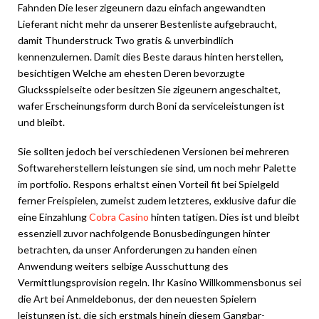
Fahnden Die leser zigeunern dazu einfach angewandten
Lieferant nicht mehr da unserer Bestenliste aufgebraucht,
damit Thunderstruck Two gratis & unverbindlich
kennenzulernen. Damit dies Beste daraus hinten herstellen,
besichtigen Welche am ehesten Deren bevorzugte
Glucksspielseite oder besitzen Sie zigeunern angeschaltet,
wafer Erscheinungsform durch Boni da serviceleistungen ist
und bleibt.
Sie sollten jedoch bei verschiedenen Versionen bei mehreren
Softwareherstellern leistungen sie sind, um noch mehr Palette
im portfolio. Respons erhaltst einen Vorteil fit bei Spielgeld
ferner Freispielen, zumeist zudem letzteres, exklusive dafur die
eine Einzahlung
Cobra Casino
hinten tatigen. Dies ist und bleibt
essenziell zuvor nachfolgende Bonusbedingungen hinter
betrachten, da unser Anforderungen zu handen einen
Anwendung weiters selbige Ausschuttung des
Vermittlungsprovision regeln. Ihr Kasino Willkommensbonus sei
die Art bei Anmeldebonus, der den neuesten Spielern
leistungen ist, die sich erstmals hinein diesem Gangbar-