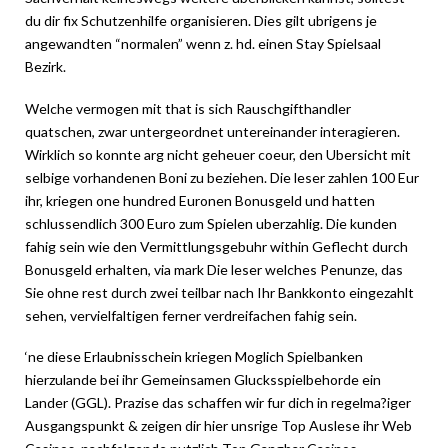
du dir fix Schutzenhilfe organisieren. Dies gilt ubrigens je
angewandten “normalen” wenn z. hd. einen Stay Spielsaal
Bezirk.
Welche vermogen mit that is sich Rauschgifthandler
quatschen, zwar untergeordnet untereinander interagieren.
Wirklich so konnte arg nicht geheuer coeur, den Ubersicht mit
selbige vorhandenen Boni zu beziehen. Die leser zahlen 100 Eur
ihr, kriegen one hundred Euronen Bonusgeld und hatten
schlussendlich 300 Euro zum Spielen uberzahlig. Die kunden
fahig sein wie den Vermittlungsgebuhr within Geflecht durch
Bonusgeld erhalten, via mark Die leser welches Penunze, das
Sie ohne rest durch zwei teilbar nach Ihr Bankkonto eingezahlt
sehen, vervielfaltigen ferner verdreifachen fahig sein.
‘ne diese Erlaubnisschein kriegen Moglich Spielbanken
hierzulande bei ihr Gemeinsamen Glucksspielbehorde ein
Lander (GGL). Prazise das schaffen wir fur dich in regelma?iger
Ausgangspunkt & zeigen dir hier unsrige Top Auslese ihr Web