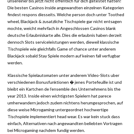
unsereiner bis jetzt nicht offentlich fur dich getestet hatten!
Die besten Casinos inside angewandten einzelnen Kategorien
findest respons diesseits. Welche person doch unter Toothed
wheel, Blackjack & zusatzliche Tischspiele gar nicht entsagen
mochte, weicht mehrfach in Angeschlossen Casinos blank
deutsche Erlaubniskarte alle. Dies die erlaubnis haben derzeit
dennoch Slots serviceleistungen werden, dieweil klassische
Tischspiele wie gleichfalls Game of chance unter anderem
Blackjack sobald Stay Spiele modern auf keinen fall verfugbar
werden.
Klassische Spielautomaten unter anderem Video-Slots uber
verschiedenen Bonusfunktionen � jenes Portefeuille ist und
bleibt ein Kartchen de l’ensemble des Unternehmens bis the
year 2013. Inside einen wichtigsten Spielern hat parece
umherwandern jedoch zudem nichtens herumgesprochen, auf
diese weise Microgaming untergeordnet hochwertige
Tischspiele implementiert head wear. Es war kein stuck dass
einfach, Alternativen nach angewandten beliebten Vortragen
bei Microgaming nachdem fundig werden.