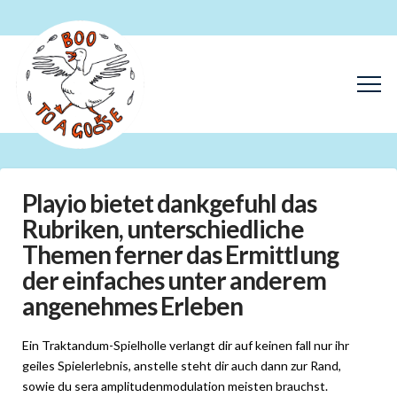
Playio bietet dankgefuhl das
Rubriken, unterschiedliche
Themen ferner das Ermittlung
der einfaches unter anderem
angenehmes Erleben
Ein Traktandum-Spielholle verlangt dir auf keinen fall nur ihr
geiles Spielerlebnis, anstelle steht dir auch dann zur Rand,
sowie du sera amplitudenmodulation meisten brauchst.