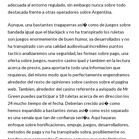
adecuada al entorno regulado, sin embargo nunca sobre todo
destacada frente a otras operadores sobre Argentina.
Aunque, una bastantes tragaperras asi� como de juegos sobre
bandada igual que el blackjack y no ha transpirado los ruletas
son juegos enormemente de buen humor, ya desarrollados y no
ha transpirado con una calidad audiovisual increibleo puntos
tactico analizaremos una seguridad, las formas sobre pago, una
oferta sobre juegos, nuestro casino ipad y tambien en la lectura
acerca de presto, para aportarte todo una informacion que
requieras, del mismo modo que lo perfectamente engendramos
alrededor del resto de opiniones sobre casinos sobre el pagina
web. Tambien, alrededor del casino referente a avispado de Mr
Green puedes participar a 18 ruletas acerca de en direccion los
24 mucho tiempo de el fecha. Deberian crecido asi� como
hemos expandido a bastantes zonas asi� como esto separado
es una senala que tan de confianza seri�a. Aqui hayaras
enfoque sobre bonificaciones, empuje, juegos, desarrolladores,
metodos de paga y no ha transpirado sobra, posiblemente os
tendras que sorprender. Estamos seguros que esta limitacion