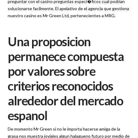
preguntar con el casino preguntas especi�ficos cual podrian
solucionarse facilmente. El apelativo de el agencia que gestiona
nuestro casino es Mr Green Ltd, pertenecientes a MRG.
Una proposicion
permanece compuesta
por valores sobre
criterios reconocidos
alrededor del mercado
espanol
De momento Mr Green si no le importa hacerse amiga de la
grasa nos muestra joviales algun halagueno futuro por medio de