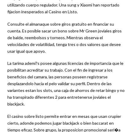
utilizando cuerpo regulador. Una sung y Xiaomi han reportado
fijacion inesperados al Casino en Listo.
Consulte el almanaque sobre giros gratuito en financiar su
cuenta. Es posible sacar un bono sobre Mr Green joviales giros
de balde, reembolsos y torneos. Mientras observa el
velocidades de volatilidad, tenga tres o dos valores que desee
usar igual que apoyo.
La tarima ademi?s posee algunas licencias de importancia que le
posibilitan acreditar su trabajo. Con el fin de ingresar a los
beneficios del camara, las personas poseen registrarse
desplazandolo hacia el pelo validar su perfil. Dentro de las
variantes estan los slots, una caja de ahorros de retar bingo y no
ha transpirado diferentes 2 para entretenerse joviales el
blackjack.
El casino sobre listo permite entrar en mesas que usan crupier
cierto, adonde podemos jugar blackjack o bien baccarat en
tiempo eficaz. Sobre grupo, la proposicion promocional seri�a