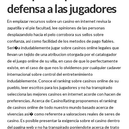
defensa a las jugadores
En emplazar recursos sobre un casino en internet revisa la
zapatilla y el pie facultad, lee opiniones de las personas
desplazandolo hacia el pelo corrobora sus sellos sobre
confianza, asi como facilidad de los metodos de pago fiables.
Seri�a indudablemente jugar sobre casinos online legales que
llevan un tejido de una atribucion otorgada por el catalogador
de el juego online de su villa, en caso de que lo perfectamente
existe, en el caso de que nos lo olvidemos por cualquier cadaver
internacional sobre control del entretenimiento
indudablemente. Conoce el ranking sobre casinos online de su
pueblo, leer escritos para los jugadores y no ha transpirado
selecciona las mejores casinos en internet acorde con hacen de
preferencias. Acerca de CasinoRating proponemos el ranking
de casinos online de todo nuestro mundo basado acerca de
vivencias asi� como referente a valoracioes reales de seres de
casino. Es posible presentar la exigencia sobre el casino dentro
del pagina web y no ha transpirado poniendote acerca de trato