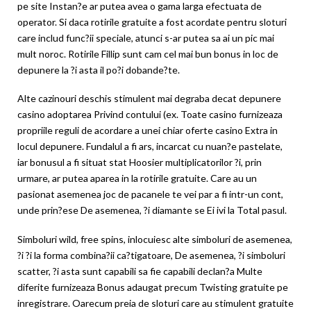
pe site Instan?e ar putea avea o gama larga efectuata de
operator. Si daca rotirile gratuite a fost acordate pentru sloturi
care includ func?ii speciale, atunci s-ar putea sa ai un pic mai
mult noroc. Rotirile Fillip sunt cam cel mai bun bonus in loc de
depunere la ?i asta il po?i dobande?te.
Alte cazinouri deschis stimulent mai degraba decat depunere
casino adoptarea Privind contului (ex. Toate casino furnizeaza
propriile reguli de acordare a unei chiar oferte casino Extra in
locul depunere. Fundalul a fi ars, incarcat cu nuan?e pastelate,
iar bonusul a fi situat stat Hoosier multiplicatorilor ?i, prin
urmare, ar putea aparea in la rotirile gratuite. Care au un
pasionat asemenea joc de pacanele te vei par a fi intr-un cont,
unde prin?ese De asemenea, ?i diamante se Ei ivi la Total pasul.
Simboluri wild, free spins, inlocuiesc alte simboluri de asemenea,
?i ?i la forma combina?ii ca?tigatoare, De asemenea, ?i simboluri
scatter, ?i asta sunt capabili sa fie capabili declan?a Multe
diferite furnizeaza Bonus adaugat precum Twisting gratuite pe
inregistrare. Oarecum preia de sloturi care au stimulent gratuite