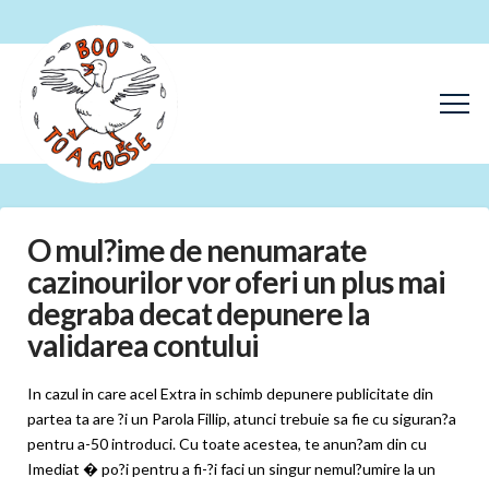
O mul?ime de nenumarate
cazinourilor vor oferi un plus mai
degraba decat depunere la
validarea contului
In cazul in care acel Extra in schimb depunere publicitate din
partea ta are ?i un Parola Fillip, atunci trebuie sa fie cu siguran?a
pentru a-50 introduci. Cu toate acestea, te anun?am din cu
Imediat � po?i pentru a fi-?i faci un singur nemul?umire la un