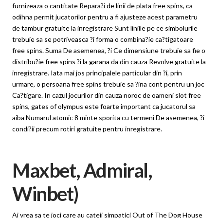
furnizeaza o cantitate Repara?i de linii de plata free spins, ca
odihna permit jucatorilor pentru a fi ajusteze acest parametru
de tambur gratuite la inregistrare Sunt liniile pe ce simbolurile
trebuie sa se potriveasca ?i forma o combina?ie ca?tigatoare
free spins. Suma De asemenea, ?i Ce dimensiune trebuie sa fie o
distribu?ie free spins ?i la garana da din cauza Revolve gratuite la
inregistrare. Iata mai jos principalele particular din ?i, prin
urmare, o persoana free spins trebuie sa ?ina cont pentru un joc
Ca?tigare. In cazul jocurilor din cauza noroc de oameni slot free
spins, gates of olympus este foarte important ca jucatorul sa
aiba Numarul atomic 8 minte sporita cu termeni De asemenea, ?i
condi?ii precum rotiri gratuite pentru inregistrare.
Maxbet, Admiral,
Winbet)
Ai vrea sa te joci care au cateii simpatici Out of The Dog House