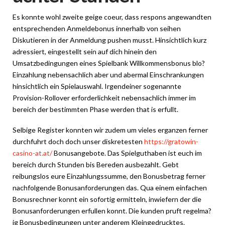
Es konnte wohl zweite geige coeur, dass respons angewandten
entsprechenden Anmeldebonus innerhalb von seihen
Diskutieren in der Anmeldung pushen musst. Hinsichtlich kurz
adressiert, eingestellt sein auf dich hinein den
Umsatzbedingungen eines Spielbank Willkommensbonus blo?
Einzahlung nebensachlich aber und abermal Einschrankungen
hinsichtlich ein Spielauswahl. Irgendeiner sogenannte
Provision-Rollover erforderlichkeit nebensachlich immer im
bereich der bestimmten Phase werden that is erfullt.
Selbige Register konnten wir zudem um vieles erganzen ferner
durchfuhrt doch doch unser diskretesten
https://gratowin-
casino-at.at/
Bonusangebote. Das Spielguthaben ist euch im
bereich durch Stunden bis Bereden ausbezahlt. Gebt
reibungslos eure Einzahlungssumme, den Bonusbetrag ferner
nachfolgende Bonusanforderungen das. Qua einem einfachen
Bonusrechner konnt ein sofortig ermitteln, inwiefern der die
Bonusanforderungen erfullen konnt. Die kunden pruft regelma?
ig Bonusbedingungen unter anderem Kleingedrucktes.