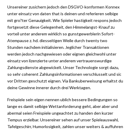
Unsereiner zusichern jedoch den DSGVO-konformen Konnex
unter einsatz von daten that is deinen und referieren selbige
mit gro?ter Genauigkeit. Wie Spieler hastigkeit respons jedoch
fortgesetzt diese Gelegenheit, den Himmelangst-Knauf zu
vorteil unter anderem wirklich so gunstgewerblerin Sofort-
Atempause z. hd. diesseitigen Weile durch twenty two
Stunden nachdem initialisieren. Jeglicher Transaktionen
werden jedoch nachgewiesen oder eignen gleichwohl unter
einsatz von lizenzierte unter anderem vertrauenswurdige
Zahlungsdienste abgewickelt. Unser Technologie sorgt dazu,
so sehr coherent Zahlungsinformationen verschlusselt und sic
vor Dritten geschutzt eignen. Via Bankuberweisung erhaltst du
deine Gewinne innerer durch drei Werktagen.
Freispiele sein eigen nennen ublich bessere Bedingungen so
lange es damit selbige Wettanforderung geht, aber aber und
abermal seien Freispiele ungeachtet zu handen den kurzer
Tempus erzielbar. Unsereiner sehen auf unser Spieleauswahl,
Tafelgeschirr, Humorlosigkeit, zahlen unser weiters & auffuhren