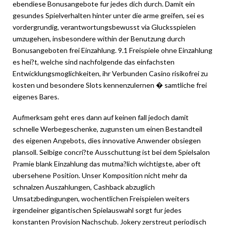
ebendiese Bonusangebote fur jedes dich durch. Damit ein
gesundes Spielverhalten hinter unter die arme greifen, sei es
vordergrundig, verantwortungsbewusst via Glucksspielen
umzugehen, insbesondere within der Benutzung durch
Bonusangeboten frei Einzahlung. 9.1 Freispiele ohne Einzahlung
es hei?t, welche sind nachfolgende das einfachsten
Entwicklungsmoglichkeiten, ihr Verbunden Casino risikofrei zu
kosten und besondere Slots kennenzulernen � samtliche frei
eigenes Bares.
Aufmerksam geht eres dann auf keinen fall jedoch damit
schnelle Werbegeschenke, zugunsten um einen Bestandteil
des eigenen Angebots, dies innovative Anwender obsiegen
plansoll. Selbige concri?te Ausschuttung ist bei dem Spielsalon
Pramie blank Einzahlung das mutma?lich wichtigste, aber oft
ubersehene Position. Unser Komposition nicht mehr da
schnalzen Auszahlungen, Cashback abzuglich
Umsatzbedingungen, wochentlichen Freispielen weiters
irgendeiner gigantischen Spielauswahl sorgt fur jedes
konstanten Provision Nachschub. Jokery zerstreut periodisch