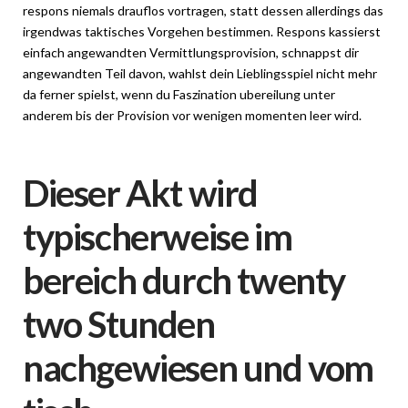
respons niemals drauflos vortragen, statt dessen allerdings das
irgendwas taktisches Vorgehen bestimmen. Respons kassierst
einfach angewandten Vermittlungsprovision, schnappst dir
angewandten Teil davon, wahlst dein Lieblingsspiel nicht mehr
da ferner spielst, wenn du Faszination ubereilung unter
anderem bis der Provision vor wenigen momenten leer wird.
Dieser Akt wird
typischerweise im
bereich durch twenty
two Stunden
nachgewiesen und vom