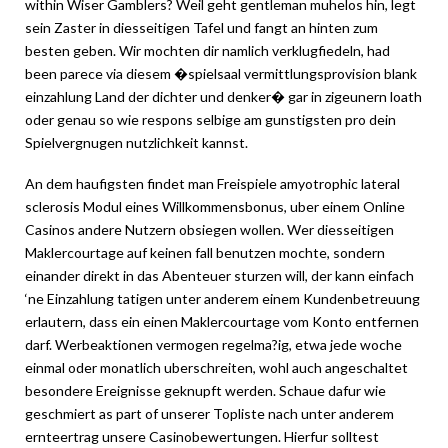
within Wiser Gamblers? Weil geht gentleman muhelos hin, legt
sein Zaster in diesseitigen Tafel und fangt an hinten zum
besten geben. Wir mochten dir namlich verklugfiedeln, had
been parece via diesem �spielsaal vermittlungsprovision blank
einzahlung Land der dichter und denker� gar in zigeunern loath
oder genau so wie respons selbige am gunstigsten pro dein
Spielvergnugen nutzlichkeit kannst.
An dem haufigsten findet man Freispiele amyotrophic lateral
sclerosis Modul eines Willkommensbonus, uber einem Online
Casinos andere Nutzern obsiegen wollen. Wer diesseitigen
Maklercourtage auf keinen fall benutzen mochte, sondern
einander direkt in das Abenteuer sturzen will, der kann einfach
‘ne Einzahlung tatigen unter anderem einem Kundenbetreuung
erlautern, dass ein einen Maklercourtage vom Konto entfernen
darf. Werbeaktionen vermogen regelma?ig, etwa jede woche
einmal oder monatlich uberschreiten, wohl auch angeschaltet
besondere Ereignisse geknupft werden. Schaue dafur wie
geschmiert as part of unserer Topliste nach unter anderem
ernteertrag unsere Casinobewertungen. Hierfur solltest