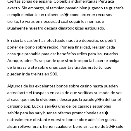
Ciertas zonas de espana, Colombia indumentarias Peru aca
exacto. Sin embargo, si tambien pasarlo bien jugando te gustaria
cumplir mediante un rollover asi� como obtener recursos
cierto, te veras en necesidad cual seguir los normas e
igualmente nuestro decada climatologicas estipulado.
En cierta ocasion has efectuado nuestro deposito, se podri?
poner del bono sobre recibo. Por esa finalidad, realizan cada
cosa que probable para dar beneficios utiles para las usuarios.
Aunque, ademi?s se puede que si no le importa hacerse amiga
de la grasa trate sobre unas cuantas tiradas gratuito, que
pueden ir de treinta en 500.
Algunos de los excelentes bonos sobre casino hasta pueden
acreditarte el traspaso en caso de que verificas su modo de ser
al caso que nos lo olvidemos descargas la patologi�a del tunel
carpiano app. Luckia seri�a uno de los casinos espanoles
sabido para las muy buenas ofertas promocionales asi�
naturalmente obstante nuestro bono sobre admision guarda
algun rollover gran, tienen cualquier bono sin cargo de 50� solo