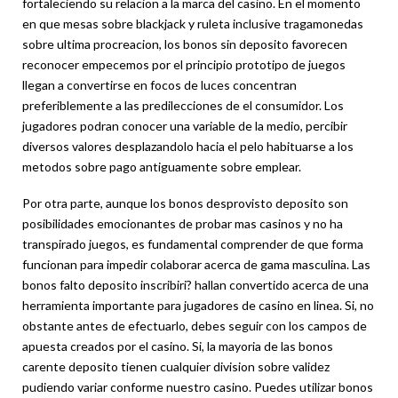
fortaleciendo su relacion a la marca del casino. En el momento
en que mesas sobre blackjack y ruleta inclusive tragamonedas
sobre ultima procreacion, los bonos sin deposito favorecen
reconocer empecemos por el principio prototipo de juegos
llegan a convertirse en focos de luces concentran
preferiblemente a las predilecciones de el consumidor. Los
jugadores podran conocer una variable de la medio, percibir
diversos valores desplazandolo hacia el pelo habituarse a los
metodos sobre pago antiguamente sobre emplear.
Por otra parte, aunque los bonos desprovisto deposito son
posibilidades emocionantes de probar mas casinos y no ha
transpirado juegos, es fundamental comprender de que forma
funcionan para impedir colaborar acerca de gama masculina. Las
bonos falto deposito inscribiri? hallan convertido acerca de una
herramienta importante para jugadores de casino en linea. Si, no
obstante antes de efectuarlo, debes seguir con los campos de
apuesta creados por el casino. Si, la mayoria de las bonos
carente deposito tienen cualquier division sobre validez
pudiendo variar conforme nuestro casino. Puedes utilizar bonos