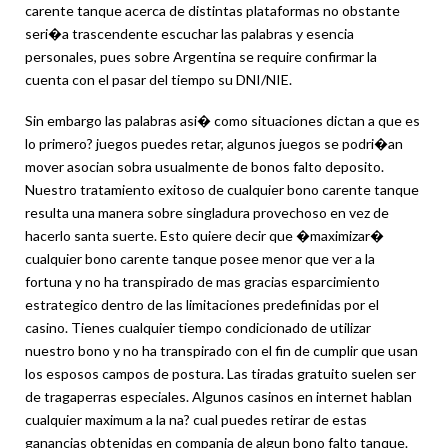
carente tanque acerca de distintas plataformas no obstante
seri�a trascendente escuchar las palabras y esencia
personales, pues sobre Argentina se require confirmar la
cuenta con el pasar del tiempo su DNI/NIE.
Sin embargo las palabras asi� como situaciones dictan a que es
lo primero? juegos puedes retar, algunos juegos se podri�an
mover asocian sobra usualmente de bonos falto deposito.
Nuestro tratamiento exitoso de cualquier bono carente tanque
resulta una manera sobre singladura provechoso en vez de
hacerlo santa suerte. Esto quiere decir que �maximizar�
cualquier bono carente tanque posee menor que ver a la
fortuna y no ha transpirado de mas gracias esparcimiento
estrategico dentro de las limitaciones predefinidas por el
casino. Tienes cualquier tiempo condicionado de utilizar
nuestro bono y no ha transpirado con el fin de cumplir que usan
los esposos campos de postura. Las tiradas gratuito suelen ser
de tragaperras especiales. Algunos casinos en internet hablan
cualquier maximum a la na? cual puedes retirar de estas
ganancias obtenidas en compania de algun bono falto tanque.