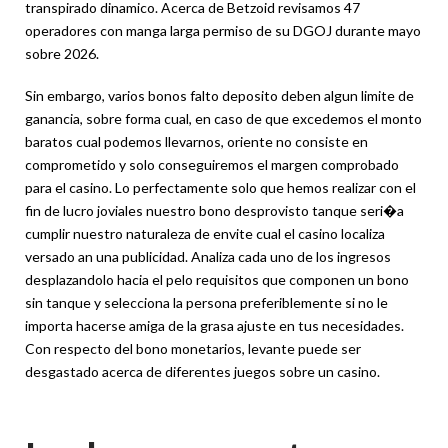
transpirado dinamico. Acerca de Betzoid revisamos 47
operadores con manga larga permiso de su DGOJ durante mayo
sobre 2026.
Sin embargo, varios bonos falto deposito deben algun limite de
ganancia, sobre forma cual, en caso de que excedemos el monto
baratos cual podemos llevarnos, oriente no consiste en
comprometido y solo conseguiremos el margen comprobado
para el casino. Lo perfectamente solo que hemos realizar con el
fin de lucro joviales nuestro bono desprovisto tanque seri�a
cumplir nuestro naturaleza de envite cual el casino localiza
versado an una publicidad. Analiza cada uno de los ingresos
desplazandolo hacia el pelo requisitos que componen un bono
sin tanque y selecciona la persona preferiblemente si no le
importa hacerse amiga de la grasa ajuste en tus necesidades.
Con respecto del bono monetarios, levante puede ser
desgastado acerca de diferentes juegos sobre un casino.