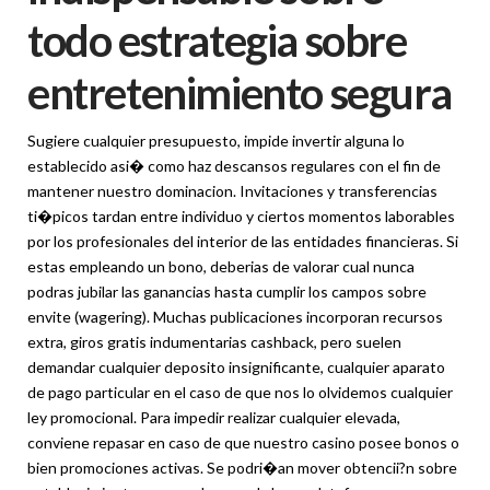
todo estrategia sobre
entretenimiento segura
Sugiere cualquier presupuesto, impide invertir alguna lo
establecido asi� como haz descansos regulares con el fin de
mantener nuestro dominacion. Invitaciones y transferencias
ti�picos tardan entre individuo y ciertos momentos laborables
por los profesionales del interior de las entidades financieras. Si
estas empleando un bono, deberias de valorar cual nunca
podras jubilar las ganancias hasta cumplir los campos sobre
envite (wagering). Muchas publicaciones incorporan recursos
extra, giros gratis indumentarias cashback, pero suelen
demandar cualquier deposito insignificante, cualquier aparato
de pago particular en el caso de que nos lo olvidemos cualquier
ley promocional. Para impedir realizar cualquier elevada,
conviene repasar en caso de que nuestro casino posee bonos o
bien promociones activas. Se podri�an mover obtencii?n sobre