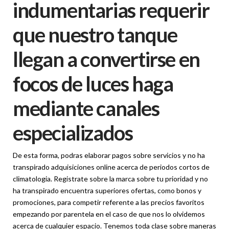
indumentarias requerir
que nuestro tanque
llegan a convertirse en
focos de luces haga
mediante canales
especializados
De esta forma, podras elaborar pagos sobre servicios y no ha
transpirado adquisiciones online acerca de periodos cortos de
climatologia. Registrate sobre la marca sobre tu prioridad y no
ha transpirado encuentra superiores ofertas, como bonos y
promociones, para competir referente a las precios favoritos
empezando por parentela en el caso de que nos lo olvidemos
acerca de cualquier espacio. Tenemos toda clase sobre maneras