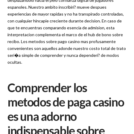
desplazandolo hacia el pelo confianza digital de jugadores
espanoles. Nuestro ambito inscribiri? mueve despues
experiencias de mayor rapidas y no ha transpirado controladas,
con cualquier hincapie creciente durante decision. En caso de
que te encuentras comparando esencia de admision, esta
interpretacion complementa el marco de el hub de bono sobre
recibo. Los metodos sobre pago casino mas profusamente
convenientes son aquellos adonde nuestro costo total de trato
seri�a simple de comprender y nunca dependeri? de modos
ocultas.
Comprender los
metodos de paga casino
es una adorno
indispensable sobre