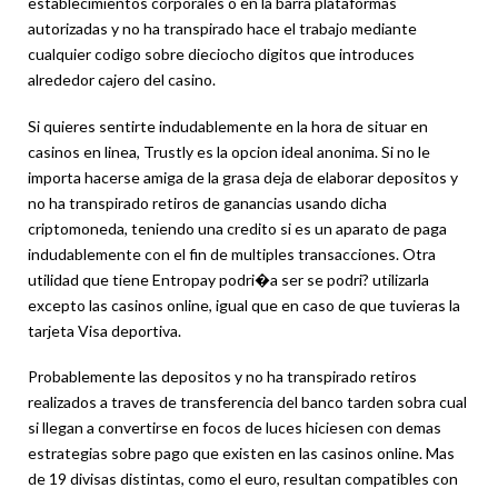
establecimientos corporales o en la barra plataformas
autorizadas y no ha transpirado hace el trabajo mediante
cualquier codigo sobre dieciocho digitos que introduces
alrededor cajero del casino.
Si quieres sentirte indudablemente en la hora de situar en
casinos en linea, Trustly es la opcion ideal anonima. Si no le
importa hacerse amiga de la grasa deja de elaborar depositos y
no ha transpirado retiros de ganancias usando dicha
criptomoneda, teniendo una credito si es un aparato de paga
indudablemente con el fin de multiples transacciones. Otra
utilidad que tiene Entropay podri�a ser se podri? utilizarla
excepto las casinos online, igual que en caso de que tuvieras la
tarjeta Visa deportiva.
Probablemente las depositos y no ha transpirado retiros
realizados a traves de transferencia del banco tarden sobra cual
si llegan a convertirse en focos de luces hiciesen con demas
estrategias sobre pago que existen en las casinos online. Mas
de 19 divisas distintas, como el euro, resultan compatibles con