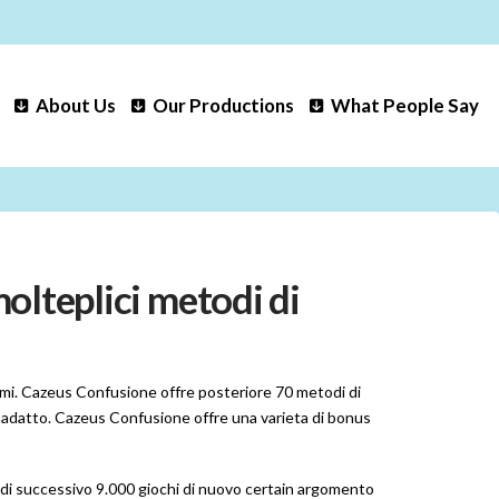
About Us
Our Productions
What People Say
molteplici metodi di
emi. Cazeus Confusione offre posteriore 70 metodi di
e adatto. Cazeus Confusione offre una varieta di bonus
di successivo 9.000 giochi di nuovo certain argomento