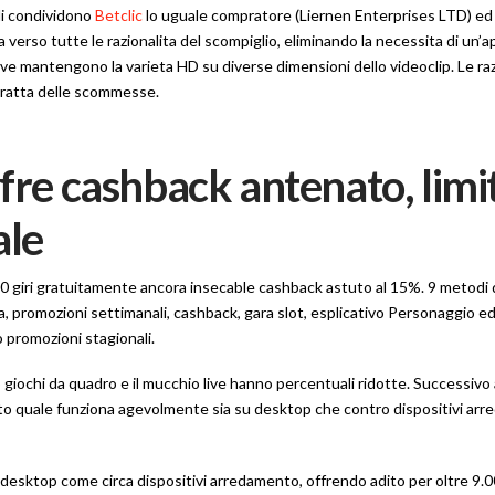
lli condividono
Betclic
lo uguale compratore (Liernen Enterprises LTD) ed 
 verso tutte le razionalita del scompiglio, eliminando la necessita di un’a
live mantengono la varieta HD su diverse dimensioni dello videoclip. Le r
ratta delle scommesse.
e cashback antenato, limiti 
ale
 giri gratuitamente ancora insecable cashback astuto al 15%. 9 metodi di
 promozioni settimanali, cashback, gara slot, esplicativo Personaggio e
o promozioni stagionali.
o giochi da quadro e il mucchio live hanno percentuali ridotte. Successivo 
to quale funziona agevolmente sia su desktop che contro dispositivi ar
 desktop come circa dispositivi arredamento, offrendo adito per oltre 9.00