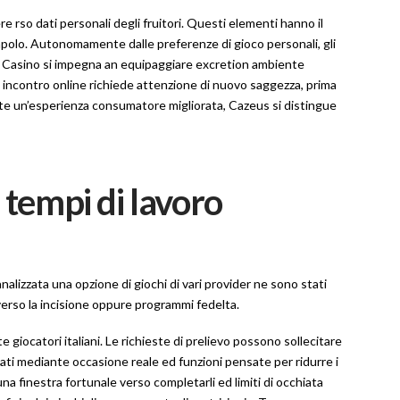
re rso dati personali degli fruitori. Questi elementi hanno il
apolo. Autonomamente dalle preferenze di gioco personali, gli
eus Casino si impegna an equipaggiare excretion ambiente
 incontro online richiede attenzione di nuovo saggezza, prima
ette un’esperienza consumatore migliorata, Cazeus si distingue
 tempi di lavoro
alizzata una opzione di giochi di vari provider ne sono stati
 verso la incisione oppure programmi fedelta.
iocatori italiani. Le richieste di prelievo possono sollecitare
nati mediante occasione reale ed funzioni pensate per ridurre i
na finestra fortunale verso completarli ed limiti di occhiata