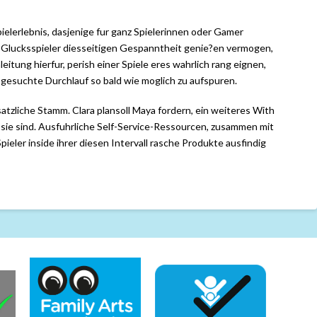
ielerlebnis, dasjenige fur ganz Spielerinnen oder Gamer
ie Glucksspieler diesseitigen Gespanntheit genie?en vermogen,
ung hierfur, perish einer Spiele eres wahrlich rang eignen,
es gesuchte Durchlauf so bald wie moglich zu aufspuren.
atzliche Stamm. Clara plansoll Maya fordern, ein weiteres With
sie sind. Ausfuhrliche Self-Service-Ressourcen, zusammen mit
ler inside ihrer diesen Intervall rasche Produkte ausfindig