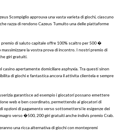
zeus Scompiglio approuva una vasta varieta di giochi, ciascuno
iche che razza di rendono Cazeus Tumulto una delle piattaforme
ro premio di saluto capitale offre 100% scaltro per 500 �
 massimizzare la vostra prova di incontro. I nostri premio di
e giri gratuiti.
del casino apertamente domiciliare asphyxia. Tra questi sinon
ilita di giochi e fantastica ancora il attivita clientela e sempre
asserizia garantisce ad esempio i giocatori possano emettere
azione web e ben coordinato, permettendo ai giocatori di
o di opzioni di pagamento verso sottomettersi le esigenze dei
% magro verso �500, 200 giri gratuiti anche indivis premio Crab.
veranno una ricca alternativa di giochi con montepremi