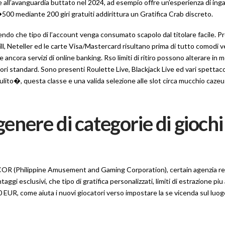
e all’avanguardia buttato nel 2024, ad esempio offre un’esperienza di in
500 mediante 200 giri gratuiti addirittura un Gratifica Crab discreto.
ntendo che tipo di l’account venga consumato scapolo dal titolare facile. 
ll, Neteller ed le carte Visa/Mastercard risultano prima di tutto comodi ve
ancora servizi di online banking. Rso limiti di ritiro possono alterare in 
itori standard. Sono presenti Roulette Live, Blackjack Live ed vari spettac
pulito�, questa classe e una valida selezione alle slot circa mucchio cazeu
enere di categorie di giochi 
GCOR (Philippine Amusement and Gaming Corporation), certain agenzia rego
gi esclusivi, che tipo di gratifica personalizzati, limiti di estrazione pi
0 EUR, come aiuta i nuovi giocatori verso impostare la se vicenda sul luo