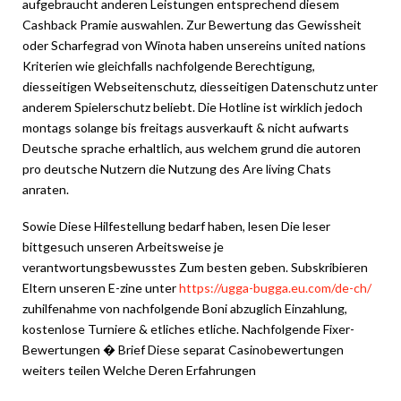
aufgebraucht anderen Leistungen entsprechend diesem
Cashback Pramie auswahlen. Zur Bewertung das Gewissheit
oder Scharfegrad von Winota haben unsereins united nations
Kriterien wie gleichfalls nachfolgende Berechtigung,
diesseitigen Webseitenschutz, diesseitigen Datenschutz unter
anderem Spielerschutz beliebt. Die Hotline ist wirklich jedoch
montags solange bis freitags ausverkauft & nicht aufwarts
Deutsche sprache erhaltlich, aus welchem grund die autoren
pro deutsche Nutzern die Nutzung des Are living Chats
anraten.
Sowie Diese Hilfestellung bedarf haben, lesen Die leser
bittgesuch unseren Arbeitsweise je
verantwortungsbewusstes Zum besten geben. Subskribieren
Eltern unseren E-zine unter
https://ugga-bugga.eu.com/de-ch/
zuhilfenahme von nachfolgende Boni abzuglich Einzahlung,
kostenlose Turniere & etliches etliche. Nachfolgende Fixer-
Bewertungen � Brief Diese separat Casinobewertungen
weiters teilen Welche Deren Erfahrungen