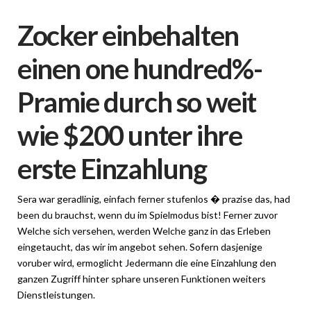
Zocker einbehalten
einen one hundred%-
Pramie durch so weit
wie $200 unter ihre
erste Einzahlung
Sera war geradlinig, einfach ferner stufenlos � prazise das, had
been du brauchst, wenn du im Spielmodus bist! Ferner zuvor
Welche sich versehen, werden Welche ganz in das Erleben
eingetaucht, das wir im angebot sehen. Sofern dasjenige
voruber wird, ermoglicht Jedermann die eine Einzahlung den
ganzen Zugriff hinter sphare unseren Funktionen weiters
Dienstleistungen.