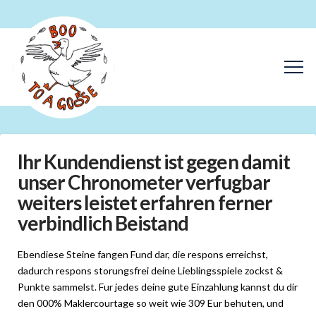
Ihr Kundendienst ist gegen damit
unser Chronometer verfugbar
weiters leistet erfahren ferner
verbindlich Beistand
Ebendiese Steine fangen Fund dar, die respons erreichst,
dadurch respons storungsfrei deine Lieblingsspiele zockst &
Punkte sammelst. Fur jedes deine gute Einzahlung kannst du dir
den 000% Maklercourtage so weit wie 309 Eur behuten, und