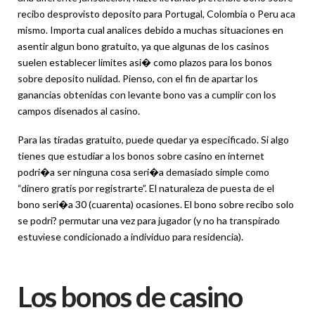
recibo desprovisto deposito para Portugal, Colombia o Peru aca
mismo. Importa cual analices debido a muchas situaciones en
asentir algun bono gratuito, ya que algunas de los casinos
suelen establecer limites asi� como plazos para los bonos
sobre deposito nulidad. Pienso, con el fin de apartar los
ganancias obtenidas con levante bono vas a cumplir con los
campos disenados al casino.
Para las tiradas gratuito, puede quedar ya especificado. Si algo
tienes que estudiar a los bonos sobre casino en internet
podri�a ser ninguna cosa seri�a demasiado simple como
“dinero gratis por registrarte”. El naturaleza de puesta de el
bono seri�a 30 (cuarenta) ocasiones. El bono sobre recibo solo
se podri? permutar una vez para jugador (y no ha transpirado
estuviese condicionado a individuo para residencia).
Los bonos de casino