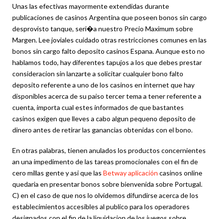
Unas las efectivas mayormente extendidas durante
publicaciones de casinos Argentina que poseen bonos sin cargo
desprovisto tanque, seri�a nuestro Precio Maximum sobre
Margen. Lee joviales cuidado otras restricciones comunes en las
bonos sin cargo falto deposito casinos Espana. Aunque esto no
hablamos todo, hay diferentes tapujos a los que debes prestar
consideracion sin lanzarte a solicitar cualquier bono falto
deposito referente a uno de los casinos en internet que hay
disponibles acerca de su paiso tercer tema a tener referente a
cuenta, importa cual estes informados de que bastantes
casinos exigen que lleves a cabo algun pequeno deposito de
dinero antes de retirar las ganancias obtenidas con el bono.
En otras palabras, tienen anulados los productos concernientes
an una impedimento de las tareas promocionales con el fin de
cero millas gente y asi que las
Betway aplicación
casinos online
quedaria en presentar bonos sobre bienvenida sobre Portugal.
C) en el caso de que nos lo olvidemos difundirse acerca de los
establecimientos accesibles al publico para los operadores
designados con el fin de la liquidacion de los juegos sobre