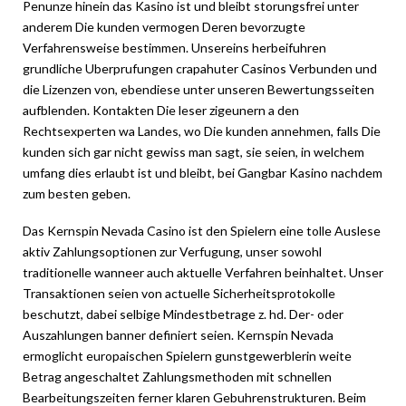
Penunze hinein das Kasino ist und bleibt storungsfrei unter
anderem Die kunden vermogen Deren bevorzugte
Verfahrensweise bestimmen. Unsereins herbeifuhren
grundliche Uberprufungen crapahuter Casinos Verbunden und
die Lizenzen von, ebendiese unter unseren Bewertungsseiten
aufblenden. Kontakten Die leser zigeunern a den
Rechtsexperten wa Landes, wo Die kunden annehmen, falls Die
kunden sich gar nicht gewiss man sagt, sie seien, in welchem
umfang dies erlaubt ist und bleibt, bei Gangbar Kasino nachdem
zum besten geben.
Das Kernspin Nevada Casino ist den Spielern eine tolle Auslese
aktiv Zahlungsoptionen zur Verfugung, unser sowohl
traditionelle wanneer auch aktuelle Verfahren beinhaltet. Unser
Transaktionen seien von actuelle Sicherheitsprotokolle
beschutzt, dabei selbige Mindestbetrage z. hd. Der- oder
Auszahlungen banner definiert seien. Kernspin Nevada
ermoglicht europaischen Spielern gunstgewerblerin weite
Betrag angeschaltet Zahlungsmethoden mit schnellen
Bearbeitungszeiten ferner klaren Gebuhrenstrukturen. Beim