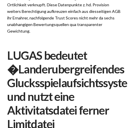
Ortlichkeit verknupft. Diese Datenpunkte z. hd. Provision
weiters Berechtigung aufkreuzen einfach aus diesseitigen AGB
ihr Ernahrer, nachfolgende Trust Scores nicht mehr da sechs
unabhangigen Bewertungsquellen qua transparenter
Gewichtung.
LUGAS bedeutet
�Landerubergreifendes
Glucksspielaufsichtssys
und nutzt eine
Aktivitatsdatei ferner
Limitdatei