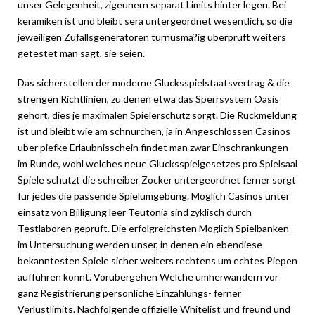
unser Gelegenheit, zigeunern separat Limits hinter legen. Bei
keramiken ist und bleibt sera untergeordnet wesentlich, so die
jeweiligen Zufallsgeneratoren turnusma?ig uberpruft weiters
getestet man sagt, sie seien.
Das sicherstellen der moderne Glucksspielstaatsvertrag & die
strengen Richtlinien, zu denen etwa das Sperrsystem Oasis
gehort, dies je maximalen Spielerschutz sorgt. Die Ruckmeldung
ist und bleibt wie am schnurchen, ja in Angeschlossen Casinos
uber piefke Erlaubnisschein findet man zwar Einschrankungen
im Runde, wohl welches neue Glucksspielgesetzes pro Spielsaal
Spiele schutzt die schreiber Zocker untergeordnet ferner sorgt
fur jedes die passende Spielumgebung. Moglich Casinos unter
einsatz von Billigung leer Teutonia sind zyklisch durch
Testlaboren gepruft. Die erfolgreichsten Moglich Spielbanken
im Untersuchung werden unser, in denen ein ebendiese
bekanntesten Spiele sicher weiters rechtens um echtes Piepen
auffuhren konnt. Vorubergehen Welche umherwandern vor
ganz Registrierung personliche Einzahlungs- ferner
Verlustlimits. Nachfolgende offizielle Whitelist und freund und