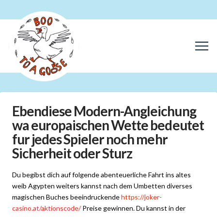
Ebendiese Modern-Angleichung
wa europaischen Wette bedeutet
fur jedes Spieler noch mehr
Sicherheit oder Sturz
Du begibst dich auf folgende abenteuerliche Fahrt ins altes
weib Agypten weiters kannst nach dem Umbetten diverses
magischen Buches beeindruckende
https://joker-
casino.at/aktionscode/
Preise gewinnen. Du kannst in der