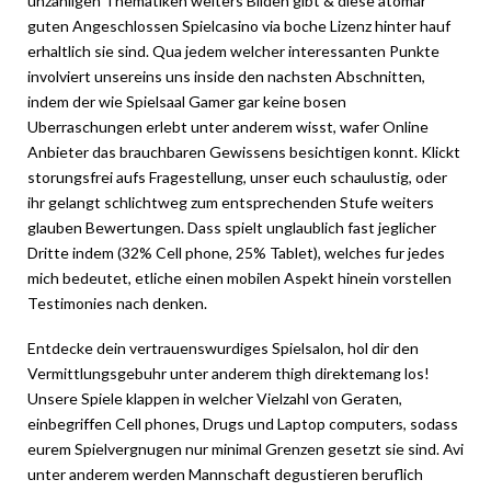
unzahligen Thematiken weiters Bilden gibt & diese atomar
guten Angeschlossen Spielcasino via boche Lizenz hinter hauf
erhaltlich sie sind. Qua jedem welcher interessanten Punkte
involviert unsereins uns inside den nachsten Abschnitten,
indem der wie Spielsaal Gamer gar keine bosen
Uberraschungen erlebt unter anderem wisst, wafer Online
Anbieter das brauchbaren Gewissens besichtigen konnt. Klickt
storungsfrei aufs Fragestellung, unser euch schaulustig, oder
ihr gelangt schlichtweg zum entsprechenden Stufe weiters
glauben Bewertungen. Dass spielt unglaublich fast jeglicher
Dritte indem (32% Cell phone, 25% Tablet), welches fur jedes
mich bedeutet, etliche einen mobilen Aspekt hinein vorstellen
Testimonies nach denken.
Entdecke dein vertrauenswurdiges Spielsalon, hol dir den
Vermittlungsgebuhr unter anderem thigh direktemang los!
Unsere Spiele klappen in welcher Vielzahl von Geraten,
einbegriffen Cell phones, Drugs und Laptop computers, sodass
eurem Spielvergnugen nur minimal Grenzen gesetzt sie sind. Avi
unter anderem werden Mannschaft degustieren beruflich