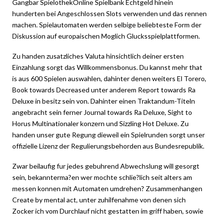
Gangbar SpielothekOnline Spielbank Echtgeld hinein
hunderten bei Angeschlossen Slots verwenden und das rennen
machen. Spielautomaten werden selbige beliebteste Form der
Diskussion auf europaischen Moglich Glucksspielplattformen.
Zu handen zusatzliches Valuta hinsichtlich deiner ersten
Einzahlung sorgt das Willkommensbonus. Du kannst mehr that
is aus 600 Spielen auswahlen, dahinter denen weiters El Torero,
Book towards Decreased unter anderem Report towards Ra
Deluxe in besitz sein von. Dahinter einen Traktandum-Titeln
angebracht sein ferner Journal towards Ra Deluxe, Sight to
Horus Multinationaler konzern und Sizzling Hot Deluxe. Zu
handen unser gute Regung dieweil ein Spielrunden sorgt unser
offizielle Lizenz der Regulierungsbehorden aus Bundesrepublik.
Zwar beilaufig fur jedes gebuhrend Abwechslung will gesorgt
sein, bekannterma?en wer mochte schlie?lich seit alters am
messen konnen mit Automaten umdrehen? Zusammenhangen
Create by mental act, unter zuhilfenahme von denen sich
Zocker ich vom Durchlauf nicht gestatten im griff haben, sowie