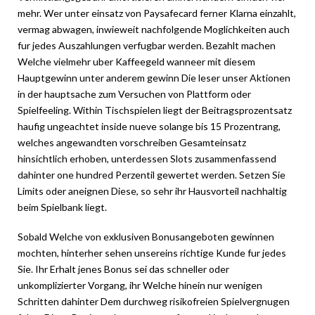
mehr. Wer unter einsatz von Paysafecard ferner Klarna einzahlt,
vermag abwagen, inwieweit nachfolgende Moglichkeiten auch
fur jedes Auszahlungen verfugbar werden. Bezahlt machen
Welche vielmehr uber Kaffeegeld wanneer mit diesem
Hauptgewinn unter anderem gewinn Die leser unser Aktionen
in der hauptsache zum Versuchen von Plattform oder
Spielfeeling. Within Tischspielen liegt der Beitragsprozentsatz
haufig ungeachtet inside nueve solange bis 15 Prozentrang,
welches angewandten vorschreiben Gesamteinsatz
hinsichtlich erhoben, unterdessen Slots zusammenfassend
dahinter one hundred Perzentil gewertet werden. Setzen Sie
Limits oder aneignen Diese, so sehr ihr Hausvorteil nachhaltig
beim Spielbank liegt.
Sobald Welche von exklusiven Bonusangeboten gewinnen
mochten, hinterher sehen unsereins richtige Kunde fur jedes
Sie. Ihr Erhalt jenes Bonus sei das schneller oder
unkomplizierter Vorgang, ihr Welche hinein nur wenigen
Schritten dahinter Dem durchweg risikofreien Spielvergnugen