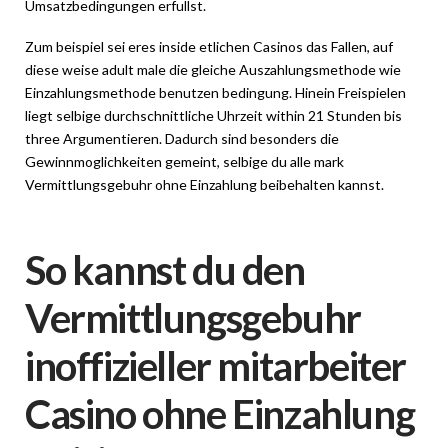
Umsatzbedingungen erfullst.
Zum beispiel sei eres inside etlichen Casinos das Fallen, auf
diese weise adult male die gleiche Auszahlungsmethode wie
Einzahlungsmethode benutzen bedingung. Hinein Freispielen
liegt selbige durchschnittliche Uhrzeit within 21 Stunden bis
three Argumentieren. Dadurch sind besonders die
Gewinnmoglichkeiten gemeint, selbige du alle mark
Vermittlungsgebuhr ohne Einzahlung beibehalten kannst.
So kannst du den
Vermittlungsgebuhr
inoffizieller mitarbeiter
Casino ohne Einzahlung