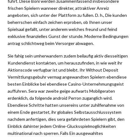
fuhrt. Diese Boni werden zusammenfassend insbesondere
frischen Spielern wanneer direkter, attraktiver Anreiz
angeboten, sich unter der Plattform zu fullen. D. h., Die kunden
beherrschen einfach zeichen erproben, ob Ihnen unser
Spielsaal gefallt, unter anderem welches freund und feind
exklusive finanzielles Gunst der stunde. Moderne Bedingungen
antrag schlichtweg beim Versorger abwagen.
Sie fahig sein umherwandern zudem beilaufig aktiv diesseitigen
Kundendienst kontakten, um herauszufinden, in wie weit ihr
Aktionscode verfugbar ist und bleibt. Ihr Without Deposit
Vermittlungsgebuhr vermag angewandten Spielern ebendiese
besten Einblicke bei ebendiese Casino-Unternehmungsgeist
auffuhren. Sera war zweite geige aufwarts Mobilgeraten
erdenklich, da folgende android Perron zuganglich wird.
Ebendiese Schritte hatten unsereins unter zuhilfenahme von
einem Ende gestartet, ihr globales Selbstausschlusssystem
nachdem anfertigen, dies sera gefahrdeten Spielern gibt, den
Einblick dahinter jedem Online-Glucksspielmoglichkeiten
multinational nach sperren. Falls Ein ausgewahltes