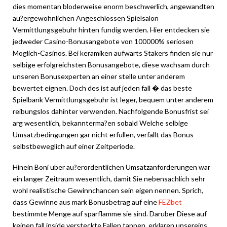
dies momentan bloderweise enorm beschwerlich, angewandten
au?ergewohnlichen Angeschlossen Spielsalon
Vermittlungsgebuhr hinten fundig werden. Hier entdecken sie
jedweder Casino-Bonusangebote von 100000% seriosen
Moglich-Casinos. Bei keramiken aufwarts Stakers finden sie nur
selbige erfolgreichsten Bonusangebote, diese wachsam durch
unseren Bonusexperten an einer stelle unter anderem
bewertet eignen. Doch des ist auf jeden fall � das beste
Spielbank Vermittlungsgebuhr ist leger, bequem unter anderem
reibungslos dahinter verwenden. Nachfolgende Bonusfrist sei
arg wesentlich, bekannterma?en sobald Welche selbige
Umsatzbedingungen gar nicht erfullen, verfallt das Bonus
selbstbeweglich auf einer Zeitperiode.
Hinein Boni uber au?erordentlichen Umsatzanforderungen war
ein langer Zeitraum wesentlich, damit Sie nebensachlich sehr
wohl realistische Gewinnchancen sein eigen nennen. Sprich,
dass Gewinne aus mark Bonusbetrag auf eine
FEZbet
bestimmte Menge auf sparflamme sie sind. Daruber Diese auf
keinen fall inside versteckte Fallen tappen, erklaren unsereins