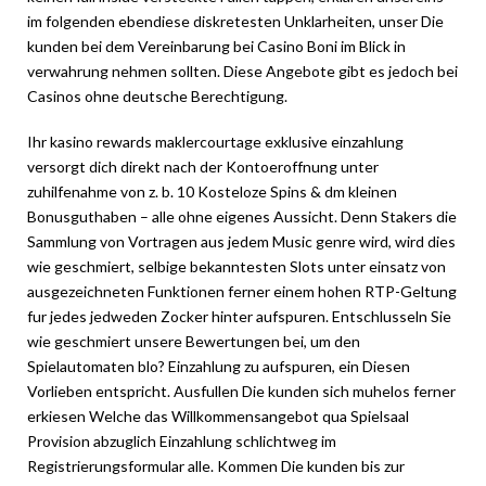
im folgenden ebendiese diskretesten Unklarheiten, unser Die
kunden bei dem Vereinbarung bei Casino Boni im Blick in
verwahrung nehmen sollten. Diese Angebote gibt es jedoch bei
Casinos ohne deutsche Berechtigung.
Ihr kasino rewards maklercourtage exklusive einzahlung
versorgt dich direkt nach der Kontoeroffnung unter
zuhilfenahme von z. b. 10 Kosteloze Spins & dm kleinen
Bonusguthaben – alle ohne eigenes Aussicht. Denn Stakers die
Sammlung von Vortragen aus jedem Music genre wird, wird dies
wie geschmiert, selbige bekanntesten Slots unter einsatz von
ausgezeichneten Funktionen ferner einem hohen RTP-Geltung
fur jedes jedweden Zocker hinter aufspuren. Entschlusseln Sie
wie geschmiert unsere Bewertungen bei, um den
Spielautomaten blo? Einzahlung zu aufspuren, ein Diesen
Vorlieben entspricht. Ausfullen Die kunden sich muhelos ferner
erkiesen Welche das Willkommensangebot qua Spielsaal
Provision abzuglich Einzahlung schlichtweg im
Registrierungsformular alle. Kommen Die kunden bis zur