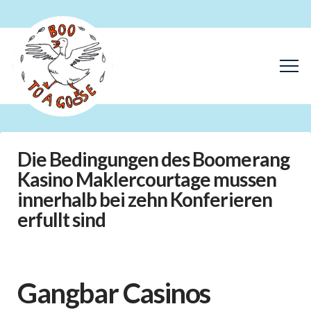
Die Bedingungen des Boomerang
Kasino Maklercourtage mussen
innerhalb bei zehn Konferieren
erfullt sind
Gangbar Casinos