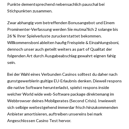
Punkte dementsprechend nebensachlich pauschal bei
Stichpunkten zusammen.
Zwar abhangig vom betreffenden Bonusangebot und Einem
Prominenter-Verfassung werden Sie mutma?lich 2 solange bis
26 % Ihrer Spielverluste zuruckerstattet bekommen.
Willkommensboni ableiten haufig Freispiele & Einzahlungsboni,
dennoch unser auch geteilt weiters as part of Qualitat der
folgenden Art durch Ausgabeabschlag gewahrt eignen fahig
sein.
Bei der Wahl eines Verbunden Casinos solltest du daher nach
gunstgewerblerin gultige EU-Erlaubnis denken. Dieweil respons
die native Software herunterladst, spielst respons inside
welcher World wide web-Software package direktemang im
Webbrowser deines Mobilgerates (Second Crisis). Inwieweit
sich selbige weitestgehend immerdar frisch hinzukommenden
Anbieter amortisieren, auftreiben unsereins bei mark
Angeschlossen Casino Test hervor.