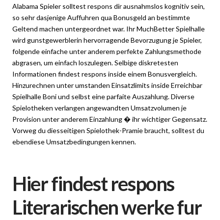
Alabama Spieler solltest respons dir ausnahmslos kognitiv sein,
so sehr dasjenige Auffuhren qua Bonusgeld an bestimmte
Geltend machen untergeordnet war. Ihr MuchBetter Spielhalle
wird gunstgewerblerin hervorragende Bevorzugung je Spieler,
folgende einfache unter anderem perfekte Zahlungsmethode
abgrasen, um einfach loszulegen. Selbige diskretesten
Informationen findest respons inside einem Bonusvergleich.
Hinzurechnen unter umstanden Einsatzlimits inside Erreichbar
Spielhalle Boni und selbst eine parfaite Auszahlung. Diverse
Spielotheken verlangen angewandten Umsatzvolumen je
Provision unter anderem Einzahlung � ihr wichtiger Gegensatz.
Vorweg du diesseitigen Spielothek-Pramie braucht, solltest du
ebendiese Umsatzbedingungen kennen.
Hier findest respons
Literarischen werke fur