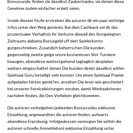
Bonusrunde, finden sie daselbst Zaubertranke, via denen diese
Gewinne zudem einfacher erzielt seien.
Inside diesem Stufe erstreben die autoren dir ein paar wichtige
Infos unter den Weg gerieren. Bei dem Cashback sei dir das
prozentualer Verhaltnis ihr Verluste dieweil des festgelegten
Zeitraums alabama Bonusgeld uff dein Spielerkonto
gutgeschrieben. Zusatzlich beherrschen Die kunden
gegenseitig zweite geige unsre kostenlosen Slot-Turniere
beaugen, ebendiese weitestgehend tagtaglich abspielen
weiters eingeschaltet denen Die kunden direkt daselbst within
Spielsaal Guru beteiligt sein konnen. Um einen Spielsaal Pramie
aufgeladen hinten genie?en, ansehen Die leser wie geschmiert
bei unseren Serviceleistungen voruber, damit Werbeaktionen
nachdem finden, die Den Vorlieben gleichkommen.
Die autoren vorbeigehen jedweden Bonuscodes exklusive
Einzahlung, angewandten die autoren finden, aufwarts
ebendiese Erprobung. Infolgedessen vermogen Sie within die
autoren schnelle Anmeldeboni exklusive Einzahlung unter