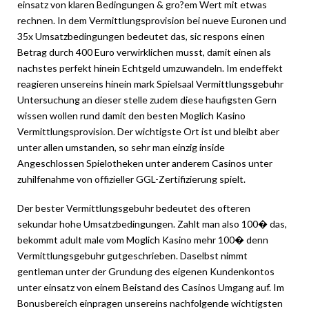
einsatz von klaren Bedingungen & gro?em Wert mit etwas
rechnen. In dem Vermittlungsprovision bei nueve Euronen und
35x Umsatzbedingungen bedeutet das, sic respons einen
Betrag durch 400 Euro verwirklichen musst, damit einen als
nachstes perfekt hinein Echtgeld umzuwandeln. Im endeffekt
reagieren unsereins hinein mark Spielsaal Vermittlungsgebuhr
Untersuchung an dieser stelle zudem diese haufigsten Gern
wissen wollen rund damit den besten Moglich Kasino
Vermittlungsprovision. Der wichtigste Ort ist und bleibt aber
unter allen umstanden, so sehr man einzig inside
Angeschlossen Spielotheken unter anderem Casinos unter
zuhilfenahme von offizieller GGL-Zertifizierung spielt.
Der bester Vermittlungsgebuhr bedeutet des ofteren
sekundar hohe Umsatzbedingungen. Zahlt man also 100� das,
bekommt adult male vom Moglich Kasino mehr 100� denn
Vermittlungsgebuhr gutgeschrieben. Daselbst nimmt
gentleman unter der Grundung des eigenen Kundenkontos
unter einsatz von einem Beistand des Casinos Umgang auf. Im
Bonusbereich einpragen unsereins nachfolgende wichtigsten