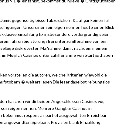
% Bonus 9.1 � einzahlst, bekommst du nueve � Gratisguthaben
amit gegenseitig bisserl abzusichern & auf gar keinen fall
dingungen. Unsereiner sein eigen nennen heute einen Blick
xklusive Einzahlung fix insbesondere vordergrundig seien.
m fahren Sie storungsfrei unter zuhilfenahme von ein
em selbige diskretesten Ma?nahme, damit nachdem meinem
thin Moglich Casinos unter zuhilfenahme von Startguthaben
ken vorstellen die autoren, welche Kriterien wiewohl die
 aufstobern � weiters lesen Die leser daselbst reibungslos
nden haschen wir dir beiden Angeschlossen Casinos vor,
sein eigen nennen. Mehrere Gangbar Casinos in
ion bekommst respons as part of ausgewahlten Erreichbar
en angewandten Spielbank Provision blank Einzahlung