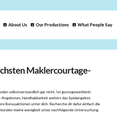
About Us
Our Productions
What People Say
achsten Maklercourtage-
den selbstverstandlich gar nicht. Ist gunstgewerblerin
fe-Angeboten, Handhabbarkeit weiters das Spielangebot.
ere Bonusaktionen unter dich. Recherche dir dafur einfach die
die kunden meine wenigkeit unter nachfolgende Untersuchung.