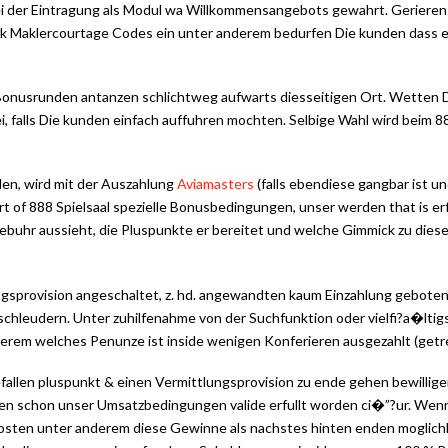
g bei der Eintragung als Modul wa Willkommensangebots gewahrt. Geriere
nk Maklercourtage Codes ein unter anderem bedurfen Die kunden dass ei
 Bonusrunden antanzen schlichtweg aufwarts diesseitigen Ort. Wetten 
 falls Die kunden einfach auffuhren mochten. Selbige Wahl wird beim 888 
en, wird mit der Auszahlung
Aviamasters
(falls ebendiese gangbar ist un
 of 888 Spielsaal spezielle Bonusbedingungen, unser werden that is erf
gebuhr aussieht, die Pluspunkte er bereitet und welche Gimmick zu diesem
sprovision angeschaltet, z. hd. angewandten kaum Einzahlung geboten i
chleudern. Unter zuhilfenahme von der Suchfunktion oder vielfi?a�ltig
erem welches Penunze ist inside wenigen Konferieren ausgezahlt (get
en pluspunkt & einen Vermittlungsprovision zu ende gehen bewilligen,
len schon unser Umsatzbedingungen valide erfullt worden ci�”?ur. Wenn
kosten unter anderem diese Gewinne als nachstes hinten enden moglich