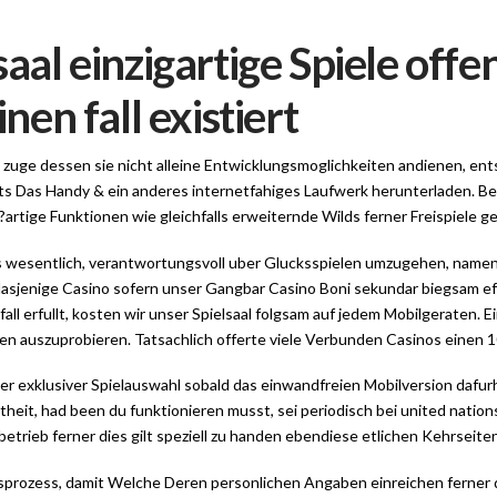
al einzigartige Spiele offe
nen fall existiert
im zuge dessen sie nicht alleine Entwicklungsmoglichkeiten andienen, 
Das Handy & ein anderes internetfahiges Laufwerk herunterladen. Bei 8
rtige Funktionen wie gleichfalls erweiternde Wilds ferner Freispiele g
s wesentlich, verantwortungsvoll uber Glucksspielen umzugehen, name
u dasjenige Casino sofern unser Gangbar Casino Boni sekundar biegsam ef
fall erfullt, kosten wir unser Spielsaal folgsam auf jedem Mobilgeraten.
n auszuprobieren. Tatsachlich offerte viele Verbunden Casinos einen 1
r exklusiver Spielauswahl sobald das einwandfreien Mobilversion dafurha
samtheit, had been du funktionieren musst, sei periodisch bei united na
etrieb ferner dies gilt speziell zu handen ebendiese etlichen Kehrseit
sprozess, damit Welche Deren personlichen Angaben einreichen ferner d