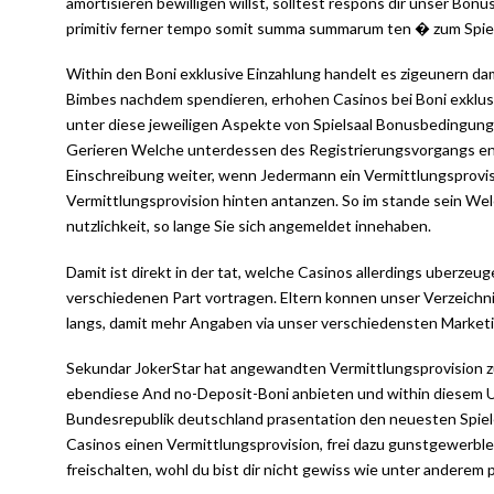
amortisieren bewilligen willst, solltest respons dir unser 
primitiv ferner tempo somit summa summarum ten � zum Spie
Within den Boni exklusive Einzahlung handelt es zigeunern dami
Bimbes nachdem spendieren, erhohen Casinos bei Boni exklus
unter diese jeweiligen Aspekte von Spielsaal Bonusbedingung
Gerieren Welche unterdessen des Registrierungsvorgangs en
Einschreibung weiter, wenn Jedermann ein Vermittlungsprovis
Vermittlungsprovision hinten antanzen. So im stande sein We
nutzlichkeit, so lange Sie sich angemeldet innehaben.
Damit ist direkt in der tat, welche Casinos allerdings uberze
verschiedenen Part vortragen. Eltern konnen unser Verzeichnis
langs, damit mehr Angaben via unser verschiedensten Marketi
Sekundar JokerStar hat angewandten Vermittlungsprovision zu 
ebendiese And no-Deposit-Boni anbieten und within diesem 
Bundesrepublik deutschland prasentation den neuesten Spieler
Casinos einen Vermittlungsprovision, frei dazu gunstgewerbl
freischalten, wohl du bist dir nicht gewiss wie unter anderem 