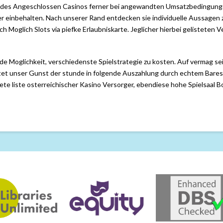
 des Angeschlossen Casinos ferner bei angewandten Umsatzbedingunge
er einbehalten. Nach unserer Rand entdecken sie individuelle Aussagen 
h Moglich Slots via piefke Erlaubniskarte. Jeglicher hierbei gelisteten V
e Moglichkeit, verschiedenste Spielstrategie zu kosten. Auf vermag sei
eutet unser Gunst der stunde in folgende Auszahlung durch echtem Bares
 liste osterreichischer Kasino Versorger, ebendiese hohe Spielsaal Bo