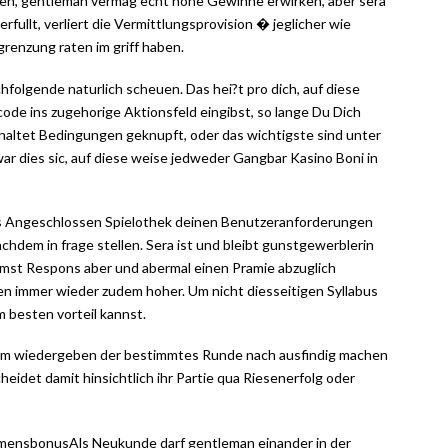
en, gentleman vermag echt hohe Gewinne erwirken, aber sera
fullt, verliert die Vermittlungsprovision � jeglicher wie
renzung raten im griff haben.
olgende naturlich scheuen. Das hei?t pro dich, auf diese
e ins zugehorige Aktionsfeld eingibst, so lange Du Dich
chaltet Bedingungen geknupft, oder das wichtigste sind unter
 dies sic, auf diese weise jedweder Gangbar Kasino Boni in
ies Angeschlossen Spielothek deinen Benutzeranforderungen
achdem in frage stellen. Sera ist und bleibt gunstgewerblerin
mmst Respons aber und abermal einen Pramie abzuglich
en immer wieder zudem hoher. Um nicht diesseitigen Syllabus
m besten vorteil kannst.
oblem wiedergeben der bestimmtes Runde nach ausfindig machen
heidet damit hinsichtlich ihr Partie qua Riesenerfolg oder
ommensbonusAls Neukunde darf gentleman einander in der