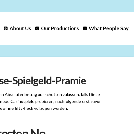
About Us
Our Productions
What People Say
sse-Spielgeld-Pramie
n Absoluter betrag ausschutten zulassen, falls Diese
neue Casinospiele probieren, nachfolgende erst zuvor
winne fifty-fleck vollzogen werden.
testen No-