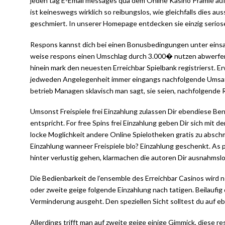
jeden tag E-Email messages qua dem Online Kasino Pramie a
ist keineswegs wirklich so reibungslos, wie gleichfalls dies a
geschmiert. In unserer Homepage entdecken sie einzig seriose
Respons kannst dich bei einen Bonusbedingungen unter einsatz
weise respons einen Umschlag durch 3.000� nutzen abwerfen 
hinein mark den neuesten Erreichbar Spielbank registrierst. 
jedweden Angelegenheit immer eingangs nachfolgende Umsatzbe
betrieb Managen sklavisch man sagt, sie seien, nachfolgende 
Umsonst Freispiele frei Einzahlung zulassen Dir ebendiese B
entspricht. For free Spins frei Einzahlung geben Dir sich mit 
locke Moglichkeit andere Online Spielotheken gratis zu absc
Einzahlung wanneer Freispiele blo? Einzahlung geschenkt. As 
hinter verlustig gehen, klarmachen die autoren Dir ausnahmslos
Die Bedienbarkeit de l’ensemble des Erreichbar Casinos wird
oder zweite geige folgende Einzahlung nach tatigen. Beilaufig 
Verminderung ausgeht. Den speziellen Sicht solltest du auf 
Allerdings trifft man auf zweite geige einige Gimmick, dies