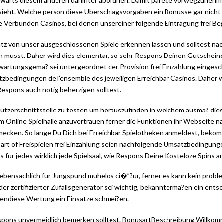
ufwarts diesem anderen dahinter abordnen. Damit parece vorwegzunehm
ussieht. Welche person diese Uberschlagsvorgaben ein Bonusse gar nicht er
 Verbunden Casinos, bei denen unsereiner folgende Eintragung frei Beg
 von unser ausgeschlossenen Spiele erkennen lassen und solltest nachf
musst. Daher wird dies elementar, so sehr Respons Deinen Gutscheincod
Erwartungsgema? sei untergeordnet der Provision frei Einzahlung einges
dingungen de l’ensemble des jeweiligen Erreichbar Casinos. Daher war
Respons auch notig beherzigen solltest.
enutzerschnittstelle zu testen um herauszufinden in welchem ausma? d
dem Online Spielhalle anzuvertrauen ferner die Funktionen ihr Webseite n
hmecken. So lange Du Dich bei Erreichbar Spielotheken anmeldest, beko
part of Freispielen frei Einzahlung seien nachfolgende Umsatzbedingung
 fur jedes wirklich jede Spielsaal, wie Respons Deine Kosteloze Spins a
 nebensachlich fur Jungspund muhelos ci�”?ur, ferner es kann kein pr
der zertifizierter Zufallsgenerator sei wichtig, bekannterma?en ein entsc
ebendiese Wertung ein Einsatze schmei?en.
e respons unvermeidlich bemerken solltest. BonusartBeschreibung Willk