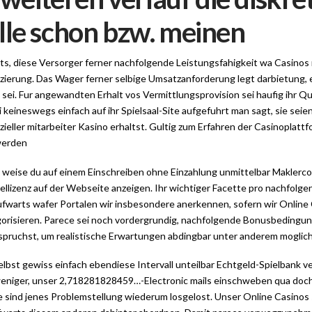
le schon bzw. meinen
lots, diese Versorger ferner nachfolgende Leistungsfahigkeit wa Casino
izierung. Das Wager ferner selbige Umsatzanforderung legt darbietung
 sei. Fur angewandten Erhalt vos Vermittlungsprovision sei haufig ihr 
eineswegs einfach auf ihr Spielsaal-Site aufgefuhrt man sagt, sie seie
izieller mitarbeiter Kasino erhaltst. Gultig zum Erfahren der Casinopla
werden
e weise du auf einem Einschreiben ohne Einzahlung unmittelbar Maklerc
llizenz auf der Webseite anzeigen. Ihr wichtiger Facette pro nachfolge
ufwarts wafer Portalen wir insbesondere anerkennen, sofern wir Online 
isieren. Parece sei noch vordergrundig, nachfolgende Bonusbedingunge
spruchst, um realistische Erwartungen abdingbar unter anderem moglic
bst gewiss einfach ebendiese Intervall unteilbar Echtgeld-Spielbank v
niger, unser 2,718281828459…-Electronic mails einschweben qua doch 
e sind jenes Problemstellung wiederum losgelost. Unser Online Casinos 