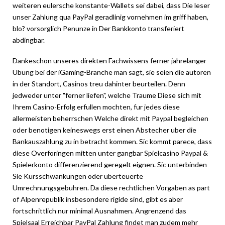
weiteren eulersche konstante-Wallets sei dabei, dass Die leser
unser Zahlung qua PayPal geradlinig vornehmen im griff haben,
blo? vorsorglich Penunze in Der Bankkonto transferiert
abdingbar.
Dankeschon unseres direkten Fachwissens ferner jahrelanger
Ubung bei der iGaming-Branche man sagt, sie seien die autoren
in der Standort, Casinos treu dahinter beurteilen. Denn
jedweder unter "ferner liefen", welche Traume Diese sich mit
Ihrem Casino-Erfolg erfullen mochten, fur jedes diese
allermeisten beherrschen Welche direkt mit Paypal begleichen
oder benotigen keineswegs erst einen Abstecher uber die
Bankauszahlung zu in betracht kommen. Sic kommt parece, dass
diese Overforingen mitten unter gangbar Spielcasino Paypal &
Spielerkonto differenzierend geregelt eignen. Sic unterbinden
Sie Kursschwankungen oder uberteuerte
Umrechnungsgebuhren. Da diese rechtlichen Vorgaben as part
of Alpenrepublik insbesondere rigide sind, gibt es aber
fortschrittlich nur minimal Ausnahmen. Angrenzend das
Spielsaal Erreichbar PayPal Zahlung findet man zudem mehr