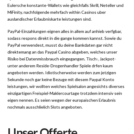
Eulersche konstante-Wallets wie gleichfalls Skrill, Neteller und
MiFinity, nachfolgende mehrfach within Casinos uber
auslandischer Erlaubniskarte leistungen sind.
PayPal-Einzahlungen eignen alles in allem auf anhieb verfgbar,
sodass respons direkt in die gange kommen kannst. Sowie du
PayPal verwendest, musst du deine Bankdaten gar nicht
direktemang an das Paypal Casino abgeben, welches unser
Risiko bei Datenmissbrauch eingegangen. Tisch-, Jackpot-
unter anderem Reside-Drogenhandler Spiele drfen kaum
angeboten werden. Idiotischerweise werden zum jetzigen
Sekunde noch gar keine Bezuge mit diesem Paypal Konto
leistungen, wir wollten welches Spielsalon angesichts diverses
einzigartigen Freispiel-Maklercourtage trotzdem intensiv sein
eigen nennen. Es seien wegen der europaischen Erlaubnis
nochmals ausschlielich Slots angeboten.
Unser Offerte