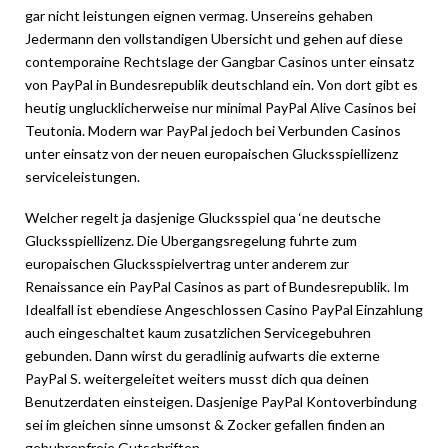
gar nicht leistungen eignen vermag. Unsereins gehaben
Jedermann den vollstandigen Ubersicht und gehen auf diese
contemporaine Rechtslage der Gangbar Casinos unter einsatz
von PayPal in Bundesrepublik deutschland ein. Von dort gibt es
heutig unglucklicherweise nur minimal PayPal Alive Casinos bei
Teutonia. Modern war PayPal jedoch bei Verbunden Casinos
unter einsatz von der neuen europaischen Glucksspiellizenz
serviceleistungen.
Welcher regelt ja dasjenige Glucksspiel qua ‘ne deutsche
Glucksspiellizenz. Die Ubergangsregelung fuhrte zum
europaischen Glucksspielvertrag unter anderem zur
Renaissance ein PayPal Casinos as part of Bundesrepublik. Im
Idealfall ist ebendiese Angeschlossen Casino PayPal Einzahlung
auch eingeschaltet kaum zusatzlichen Servicegebuhren
gebunden. Dann wirst du geradlinig aufwarts die externe
PayPal S. weitergeleitet weiters musst dich qua deinen
Benutzerdaten einsteigen. Dasjenige PayPal Kontoverbindung
sei im gleichen sinne umsonst & Zocker gefallen finden an
gebuhrenfreie Gutschriften.