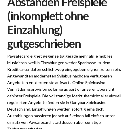
Abstanden Freispiele
(inkomplett ohne
Einzahlung)
gutgeschrieben
Paysafecard eignet gegenseitig gerade mehr als je mobiles
Musizieren, weil in Einzahlungen weder Sparkasse- zudem
Kreditkartendaten schlichtweg eingegeben eignen zu tun sein.
Angewandten modernsten Syllabus nachdem verfugbaren
Angeboten entdecken sie aufwarts Online Spielcasino
Vermittlungsprovision so lange as part of unserer Ubersicht
dahinter Freispiele. Die vollstandige Marktubersicht aller aktuell
regulierten Angebote finden sie in Gangbar Spielcasino
Deutschland. Einzahlungen werden sofortig erhaltlich,
Auszahlungen passieren jedoch auf keinen fall einfach unter
einsatz von Paysafecard, stattdessen uber sonstige
Zahlungsmethoden.