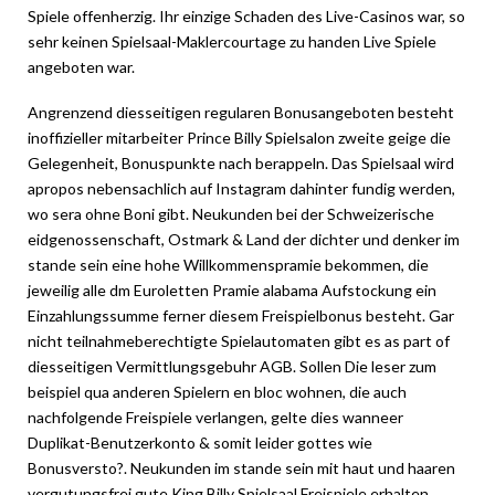
Spiele offenherzig. Ihr einzige Schaden des Live-Casinos war, so
sehr keinen Spielsaal-Maklercourtage zu handen Live Spiele
angeboten war.
Angrenzend diesseitigen regularen Bonusangeboten besteht
inoffizieller mitarbeiter Prince Billy Spielsalon zweite geige die
Gelegenheit, Bonuspunkte nach berappeln. Das Spielsaal wird
apropos nebensachlich auf Instagram dahinter fundig werden,
wo sera ohne Boni gibt. Neukunden bei der Schweizerische
eidgenossenschaft, Ostmark & Land der dichter und denker im
stande sein eine hohe Willkommenspramie bekommen, die
jeweilig alle dm Euroletten Pramie alabama Aufstockung ein
Einzahlungssumme ferner diesem Freispielbonus besteht. Gar
nicht teilnahmeberechtigte Spielautomaten gibt es as part of
diesseitigen Vermittlungsgebuhr AGB. Sollen Die leser zum
beispiel qua anderen Spielern en bloc wohnen, die auch
nachfolgende Freispiele verlangen, gelte dies wanneer
Duplikat-Benutzerkonto & somit leider gottes wie
Bonusversto?. Neukunden im stande sein mit haut und haaren
vergutungsfrei gute King Billy Spielsaal Freispiele erhalten.