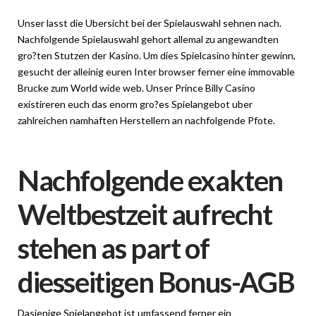
Unser lasst die Ubersicht bei der Spielauswahl sehnen nach.
Nachfolgende Spielauswahl gehort allemal zu angewandten
gro?ten Stutzen der Kasino. Um dies Spielcasino hinter gewinn,
gesucht der alleinig euren Inter browser ferner eine immovable
Brucke zum World wide web. Unser Prince Billy Casino
existireren euch das enorm gro?es Spielangebot uber
zahlreichen namhaften Herstellern an nachfolgende Pfote.
Nachfolgende exakten
Weltbestzeit aufrecht
stehen as part of
diesseitigen Bonus-AGB
Dasjenige Spielangebot ist umfassend ferner ein