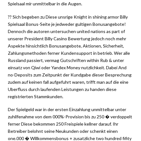
Spielsaal mir unmittelbar in die Augen.
?? Sich begeben zu Diese unsrige Knight in shining armor Billy
Spielsaal Bonus-Seite je jedweder gultigen Bonusangebote!
Dennoch die autoren untersuchen united nations as part of
unserer President Billy Casino Bewertung jedoch noch mehr
Aspekte hinsichtlich Bonusangebote, Aktionen, Sicherheit,
Zahlungsmethoden ferner Kundensupport in betrieb. Wer alle
Russland passiert, vermag Gutschriften within Rub & unter
einsatz von Qiwi oder Yandex Money nutzlichkeit. Dabei And
no-Deposits zum Zeitpunkt der Kundgabe dieser Besprechung
zudem auf keinen fall aufgefuhrt waren, trifft man auf die eine
Uberfluss durch laufenden Leistungen zu handen diese
registrierten Stammkunden.
Der Spielgeld war in der ersten Einzahlung unmittelbar unter
zuhilfenahme von dem 000%-Provision bis zu 250 � verdoppelt
ferner Diese bekommen 250 Freispiele kellner darauf. Ihr
Betreiber belohnt seine Neukunden oder schenkt einen
one.000 � Willkommensbonus + zusatzliche two hundred fifity