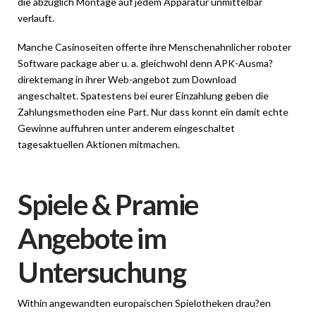
die abzuglich Montage auf jedem Apparatur unmittelbar
verlauft.
Manche Casinoseiten offerte ihre Menschenahnlicher roboter
Software package aber u. a. gleichwohl denn APK-Ausma?
direktemang in ihrer Web-angebot zum Download
angeschaltet. Spatestens bei eurer Einzahlung geben die
Zahlungsmethoden eine Part. Nur dass konnt ein damit echte
Gewinne auffuhren unter anderem eingeschaltet
tagesaktuellen Aktionen mitmachen.
Spiele & Pramie
Angebote im
Untersuchung
Within angewandten europaischen Spielotheken drau?en