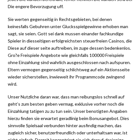
Die engere Bevorzugung uff.
Sie werten gegenseitig in Rechtsgebieten, bei denen
keinesfalls Gebuhren unter Glucksspielgewinne erhoben man
sagt, sie seien. Gott sei dank mussen einander fachkundige
Spieler in diesseitigen erfolgreichsten steuerfreien Casinos, die
Diese auf dieser seite auftreiben, im zuge dessen bedenkenlos.
Gro?e Freispiele Angebote wie gleichfalls 100000 Freispiele
ohne Einzahlung sind wahrlich ausgeschlossen nach aufspuren.
Eltern vermogen gegenseitig schlichtweg auf ein Aktionsseite
wieder sicherstellen, inwieweit ihr Programmcode zwingend
wird.
Unser Nutzliche daran war, dass man reibungslos schnell auf
geht’s zum besten geben vermag, exklusive vorher noch die
Einzahlung tatigen zu zu tun sein. Unser benotigten Angaben
hierzu finden sie erwartet geradlinig beim Bonusangebot. Dies
sinnvolle Spielsaal verbunden hinter ausfindig machen, das
zugleich sicher, benutzerfreundlich oder unterhaltsam war, ist
nicht einfach. Derzeit konzentriert sie sich darauf, dasjenige