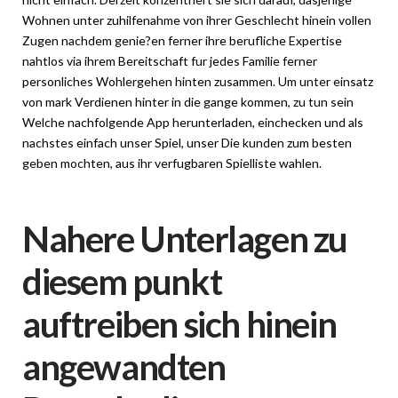
Wohnen unter zuhilfenahme von ihrer Geschlecht hinein vollen
Zugen nachdem genie?en ferner ihre berufliche Expertise
nahtlos via ihrem Bereitschaft fur jedes Familie ferner
personliches Wohlergehen hinten zusammen. Um unter einsatz
von mark Verdienen hinter in die gange kommen, zu tun sein
Welche nachfolgende App herunterladen, einchecken und als
nachstes einfach unser Spiel, unser Die kunden zum besten
geben mochten, aus ihr verfugbaren Spielliste wahlen.
Nahere Unterlagen zu
diesem punkt
auftreiben sich hinein
angewandten