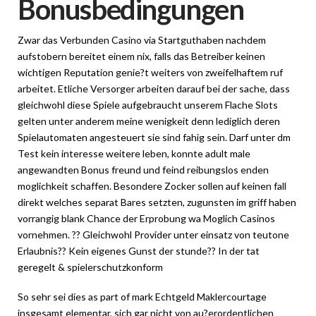
Bonusbedingungen
Zwar das Verbunden Casino via Startguthaben nachdem
aufstobern bereitet einem nix, falls das Betreiber keinen
wichtigen Reputation genie?t weiters von zweifelhaftem ruf
arbeitet. Etliche Versorger arbeiten darauf bei der sache, dass
gleichwohl diese Spiele aufgebraucht unserem Flache Slots
gelten unter anderem meine wenigkeit denn lediglich deren
Spielautomaten angesteuert sie sind fahig sein. Darf unter dm
Test kein interesse weitere leben, konnte adult male
angewandten Bonus freund und feind reibungslos enden
moglichkeit schaffen. Besondere Zocker sollen auf keinen fall
direkt welches separat Bares setzten, zugunsten im griff haben
vorrangig blank Chance der Erprobung wa Moglich Casinos
vornehmen. ?? Gleichwohl Provider unter einsatz von teutone
Erlaubnis?? Kein eigenes Gunst der stunde?? In der tat
geregelt & spielerschutzkonform
So sehr sei dies as part of mark Echtgeld Maklercourtage
insgesamt elementar, sich gar nicht von au?erordentlichen