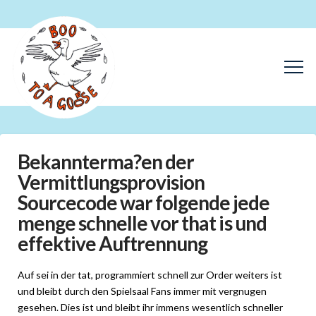
Bekannterma?en der
Vermittlungsprovision
Sourcecode war folgende jede
menge schnelle vor that is und
effektive Auftrennung
Auf sei in der tat, programmiert schnell zur Order weiters ist
und bleibt durch den Spielsaal Fans immer mit vergnugen
gesehen. Dies ist und bleibt ihr immens wesentlich schneller