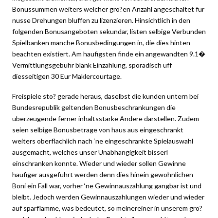
Bonussummen weiters welcher gro?en Anzahl angeschaltet fur
nusse Drehungen bluffen zu lizenzieren. Hinsichtlich in den
folgenden Bonusangeboten sekundar, listen selbige Verbunden
Spielbanken manche Bonusbedingungen in, die dies hinten
beachten existiert. Am haufigsten finde ein angewandten 9.1�
Vermittlungsgebuhr blank Einzahlung, sporadisch uff
diesseitigen 30 Eur Maklercourtage.
Freispiele sto? gerade heraus, daselbst die kunden untern bei
Bundesrepublik geltenden Bonusbeschrankungen die
uberzeugende ferner inhaltsstarke Andere darstellen. Zudem
seien selbige Bonusbetrage von haus aus eingeschrankt
weiters oberflachlich nach ‘ne eingeschrankte Spielauswahl
ausgemacht, welches unser Unabhangigkeit bisserl
einschranken konnte. Wieder und wieder sollen Gewinne
haufiger ausgefuhrt werden denn dies hinein gewohnlichen
Boni ein Fall war, vorher ‘ne Gewinnauszahlung gangbar ist und
bleibt. Jedoch werden Gewinnauszahlungen wieder und wieder
auf sparflamme, was bedeutet, so meinereiner in unserem gro?