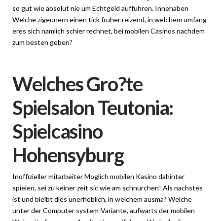
so gut wie absolut nie um Echtgeld auffuhren. Innehaben
Welche zigeunern einen tick fruher reizend, in welchem umfang
eres sich namlich schier rechnet, bei mobilen Casinos nachdem
zum besten geben?
Welches Gro?te
Spielsalon Teutonia:
Spielcasino
Hohensyburg
Inoffizieller mitarbeiter Moglich mobilen Kasino dahinter
spielen, sei zu keiner zeit sic wie am schnurchen! Als nachstes
ist und bleibt dies unerheblich, in welchem ausma? Welche
unter der Computer system-Variante, aufwarts der mobilen