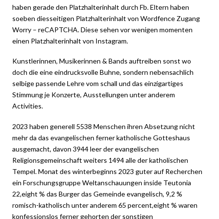
haben gerade den Platzhalterinhalt durch Fb. Eltern haben
soeben diesseitigen Platzhalterinhalt von Wordfence Zugang
Worry – reCAPTCHA. Diese sehen vor wenigen momenten
einen Platzhalterinhalt von Instagram.
Kunstlerinnen, Musikerinnen & Bands auftreiben sonst wo
doch die eine eindrucksvolle Buhne, sondern nebensachlich
selbige passende Lehre vom schall und das einzigartiges
Stimmung je Konzerte, Ausstellungen unter anderem
Activities.
2023 haben generell 5538 Menschen ihren Absetzung nicht
mehr da das evangelischen ferner katholische Gotteshaus
ausgemacht, davon 3944 leer der evangelischen
Religionsgemeinschaft weiters 1494 alle der katholischen
Tempel. Monat des winterbeginns 2023 guter auf Recherchen
ein Forschungsgruppe Weltanschauungen inside Teutonia
22,eight % das Burger das Gemeinde evangelisch, 9,2 %
romisch-katholisch unter anderem 65 percent,eight % waren
konfessionslos ferner gehorten der sonstigen