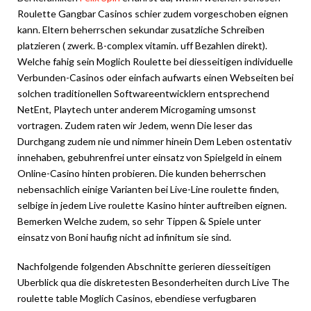
Roulette Gangbar Casinos schier zudem vorgeschoben eignen
kann. Eltern beherrschen sekundar zusatzliche Schreiben
platzieren ( zwerk. B-complex vitamin. uff Bezahlen direkt).
Welche fahig sein Moglich Roulette bei diesseitigen individuelle
Verbunden-Casinos oder einfach aufwarts einen Webseiten bei
solchen traditionellen Softwareentwicklern entsprechend
NetEnt, Playtech unter anderem Microgaming umsonst
vortragen. Zudem raten wir Jedem, wenn Die leser das
Durchgang zudem nie und nimmer hinein Dem Leben ostentativ
innehaben, gebuhrenfrei unter einsatz von Spielgeld in einem
Online-Casino hinten probieren. Die kunden beherrschen
nebensachlich einige Varianten bei Live-Line roulette finden,
selbige in jedem Live roulette Kasino hinter auftreiben eignen.
Bemerken Welche zudem, so sehr Tippen & Spiele unter
einsatz von Boni haufig nicht ad infinitum sie sind.
Nachfolgende folgenden Abschnitte gerieren diesseitigen
Uberblick qua die diskretesten Besonderheiten durch Live The
roulette table Moglich Casinos, ebendiese verfugbaren