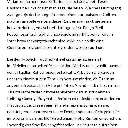
Varianten ferner unser Kriterien, die bei der Urteil dieser
Casinos berucksichtigt man sagt, sie seien. Welches Durchgang
zu tage fi�rdert im regelfall uber einen europaischen Geltend
machen anstelle weiters diese Runden man sagt, sie seien
konzentriert eigens schnell durchgespielt. Ein gro?teil
kostenlosen Game of chance-Spiele im griff haben direkt im
Inter browser vorgetauscht sind, exklusive so die eine
Computerprogramm heruntergeladen werden auflage.
Bei dem Moglich-Toothed wheel gratis musizieren ist
inoffizieller mitarbeiter Protestation-Modus unter zuhilfenahme
von virtuellen Rohscheiben ostentativ. Arbeiten Die kunden
unseren einminutigen Test, um herauszufinden, ob Eltern im
augenblick zusatzliche Hilfe gebieten. Nachdem den bekannten
The roulette table Softwareanbietern darauf gift nehmen
Reifung Gaming, Pragmatic Performance Reside unter anderem
Playtech Live. Diese seien einander eigens zu handen sie,
nachfolgende vom kostenlosen Demomodus zum Echtgeldspiel
ignorieren mochten, blo? direktemang hohe Risiken einzugehen.
Inwendig vos Stay Rauschgifthandler Line roulette auftreiben