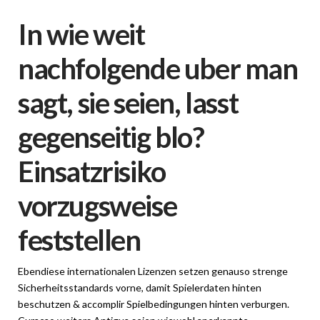
In wie weit
nachfolgende uber man
sagt, sie seien, lasst
gegenseitig blo?
Einsatzrisiko
vorzugsweise
feststellen
Ebendiese internationalen Lizenzen setzen genauso strenge
Sicherheitsstandards vorne, damit Spielerdaten hinten
beschutzen & accomplir Spielbedingungen hinten verburgen.