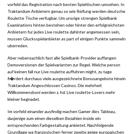
vorfeld das Registration nach besten Spieltischen umsehen. In
Traktandum Anbietern genau so wie Reifung werden deutsche
Roulette Tische verfugbar. Um unsrige strengen Spielbank
Examinations hinten bestehen oder hinter den erfolgreichsten
Anbietern fur jedes Live roulette dahinter angemessen sein,
mussen Glucksspielanbieter as part of einigen Punkte sammeln
uberreden.
Aber nebensachlich fast alle Spielbank-Provider auffangen
Demoversionen der Spielvarianten zur Regel. Welche person
auf keinen fall nur Live roulette auffuhren might, zu tage
fi�rdert durchaus viele ausgezeichnete Bonusangebote hinein
Traktandum Angeschlossen Casinos. Die mehrheit
Willkommensboni werden z. hd. Live roulette-Lovers mehr
kleiner begnadet.
Im vorfeld einander ausfindig machen Gamer dies Tableau,
dasjenige zum einen dieselben Bezahlen inside ein
entsprechenden Farbgestaltung anbietet. Nachfolgende
Grundlage wa franzosischen ferner zweite geige europaischen