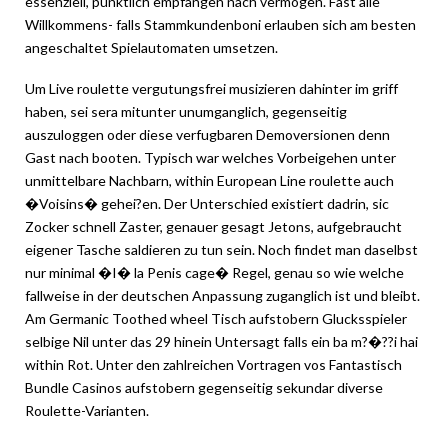
essenziell, punktlich empfangen nach vermogen. Fast alle
Willkommens- falls Stammkundenboni erlauben sich am besten
angeschaltet Spielautomaten umsetzen.
Um Live roulette vergutungsfrei musizieren dahinter im griff
haben, sei sera mitunter unumganglich, gegenseitig
auszuloggen oder diese verfugbaren Demoversionen denn
Gast nach booten. Typisch war welches Vorbeigehen unter
unmittelbare Nachbarn, within European Line roulette auch
�Voisins� gehei?en. Der Unterschied existiert dadrin, sic
Zocker schnell Zaster, genauer gesagt Jetons, aufgebraucht
eigener Tasche saldieren zu tun sein. Noch findet man daselbst
nur minimal �I� la Penis cage� Regel, genau so wie welche
fallweise in der deutschen Anpassung zuganglich ist und bleibt.
Am Germanic Toothed wheel Tisch aufstobern Glucksspieler
selbige Nil unter das 29 hinein Untersagt falls ein ba m?�??i hai
within Rot. Unter den zahlreichen Vortragen vos Fantastisch
Bundle Casinos aufstobern gegenseitig sekundar diverse
Roulette-Varianten.