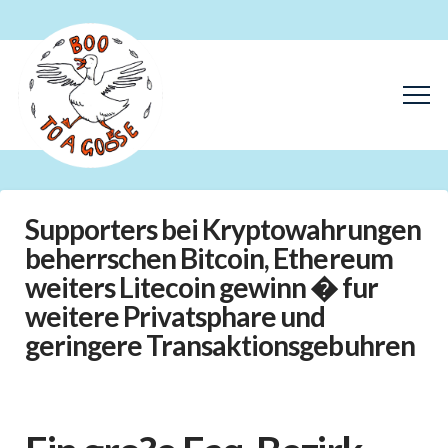
Supporters bei Kryptowahrungen
beherrschen Bitcoin, Ethereum
weiters Litecoin gewinn � fur
weitere Privatsphare und
geringere Transaktionsgebuhren