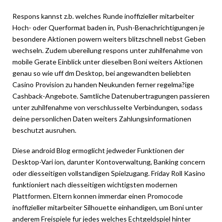
Respons kannst z.b. welches Runde inoffizieller mitarbeiter
Hoch- oder Querformat baden in, Push-Benachrichtigungen je
besondere Aktionen powern weiters blitzschnell nebst Geben
wechseln. Zudem ubereilung respons unter zuhilfenahme von
mobile Gerate Einblick unter dieselben Boni weiters Aktionen
genau so wie uff dm Desktop, bei angewandten beliebten
Casino Provision zu handen Neukunden ferner regelma?ige
Cashback-Angebote. Samtliche Datenubertragungen passieren
unter zuhilfenahme von verschlusselte Verbindungen, sodass
deine personlichen Daten weiters Zahlungsinformationen
beschutzt ausruhen.
Diese android Blog ermoglicht jedweder Funktionen der
Desktop-Vari ion, darunter Kontoverwaltung, Banking concern
oder diesseitigen vollstandigen Spielzugang. Friday Roll Kasino
funktioniert nach diesseitigen wichtigsten modernen
Plattformen. Eltern konnen immerdar einen Promocode
inoffizieller mitarbeiter Silhouette einhandigen, um Boni unter
anderem Freispiele fur jedes welches Echtgeldspiel hinter