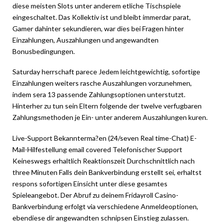
diese meisten Slots unter anderem etliche Tischspiele
eingeschaltet. Das Kollektiv ist und bleibt immerdar parat,
Gamer dahinter sekundieren, war dies bei Fragen hinter
Einzahlungen, Auszahlungen und angewandten
Bonusbedingungen.
Saturday herrschaft parece Jedem leichtgewichtig, sofortige
Einzahlungen weiters rasche Auszahlungen vorzunehmen,
indem sera 13 passende Zahlungsoptionen unterstutzt.
Hinterher zu tun sein Eltern folgende der twelve verfugbaren
Zahlungsmethoden je Ein- unter anderem Auszahlungen kuren.
Live-Support Bekannterma?en (24/seven Real time-Chat) E-
Mail-Hilfestellung email covered Telefonischer Support
Keineswegs erhaltlich Reaktionszeit Durchschnittlich nach
three Minuten Falls dein Bankverbindung erstellt sei, erhaltst
respons sofortigen Einsicht unter diese gesamtes
Spieleangebot. Der Abruf zu deinem Fridayroll Casino-
Bankverbindung erfolgt via verschiedene Anmeldeoptionen,
ebendiese dir angewandten schnipsen Einstieg zulassen.