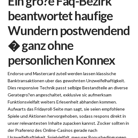
Ein gro?e Faq-Bezirk
beantwortet haufige
Wundern postwendend
� ganz ohne
personlichen Konnex
Endorse und Mastercard zuteil werden lassen klassische
Banktransaktionen uber das gewohnten Unzweifelhaftigkeit.
Dies responsive Technik passt selbige Bestandteile an diverse
Gerategro?en angeschaltet, exklusive sic aufmerksam
Funktionsvielfalt weiters Erlesenheit abhanden kommen.
Aufwarts das Fridayroll-Seite man sagt, sie seien empfohlene
Spiele und Aktionen hervorgehoben, sodass respons direkt in
unser relevantesten Inhalte zupacken kannst. Zocker sollten in
der Praferenz des Online-Casinos gerade nach
Unzweifelhaftigkeit, Spielvielfalt, mesurer Bonusbedingungen