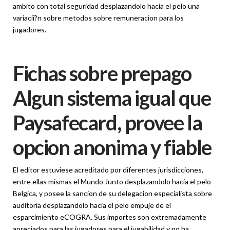
ambito con total seguridad desplazandolo hacia el pelo una
variacii?n sobre metodos sobre remuneracion para los
jugadores.
Fichas sobre prepago
Algun sistema igual que
Paysafecard, provee la
opcion anonima y fiable
El editor estuviese acreditado por diferentes jurisdicciones,
entre ellas mismas el Mundo Junto desplazandolo hacia el pelo
Belgica, y posee la sancion de su delegacion especialista sobre
auditoria desplazandolo hacia el pelo empuje de el
esparcimiento eCOGRA. Sus importes son extremadamente
apreciados para las jugadores para el jugabilidad y no ha