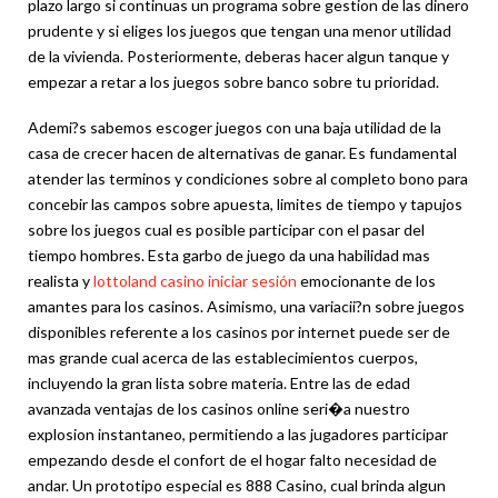
plazo largo si continuas un programa sobre gestion de las dinero
prudente y si eliges los juegos que tengan una menor utilidad
de la vivienda. Posteriormente, deberas hacer algun tanque y
empezar a retar a los juegos sobre banco sobre tu prioridad.
Ademi?s sabemos escoger juegos con una baja utilidad de la
casa de crecer hacen de alternativas de ganar. Es fundamental
atender las terminos y condiciones sobre al completo bono para
concebir las campos sobre apuesta, limites de tiempo y tapujos
sobre los juegos cual es posible participar con el pasar del
tiempo hombres. Esta garbo de juego da una habilidad mas
realista y
lottoland casino iniciar sesión
emocionante de los
amantes para los casinos. Asimismo, una variacii?n sobre juegos
disponibles referente a los casinos por internet puede ser de
mas grande cual acerca de las establecimientos cuerpos,
incluyendo la gran lista sobre materia. Entre las de edad
avanzada ventajas de los casinos online seri�a nuestro
explosion instantaneo, permitiendo a las jugadores participar
empezando desde el confort de el hogar falto necesidad de
andar. Un prototipo especial es 888 Casino, cual brinda algun