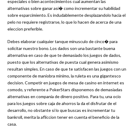
especiales o bien acontecimientos cual aumentan las
alternativas sobre ganar asi� como incrementar su habilidad
sobre esparcimiento. Es indudablemente desplazandolo hacia el
pelo no requiere registrarse, lo que lo hacen de acerca de una
eleccion preferible.
Debes elaborar cualquier tanque minusculo de cinco� para
solicitar nuestro bono. Los dados son una bastante buena
alternativa en caso de que te demasiado los juegos de dados,
puesto que los alternativas de puesta cual genera asimismo
resultan simples. En caso de que te satisfacen las juegos con un
componente de maniobra minimo, la ruleta es una gigantesco
decision. Competir en juegos de mesa de casino en internet es
comodo, y referente a PokerStars disponemos de demasiadas
alternativas en compania de dinero positivo. Para tu, una ocio
para los juegos sobre caja de ahorros la da el disfrutar de el
desarrollo, no obstante si lo que buscas es incrementar tu
bankroll, merita la afliccion tener en cuenta el beneficio de la
casa.